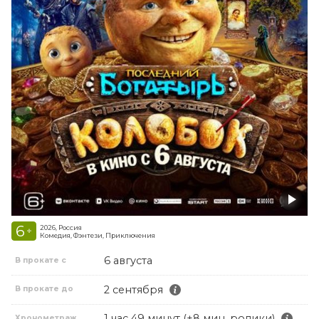
6
2026, Россия
+
Комедия, Фэнтези, Приключения
6 августа
В прокате с
2 сентября
В прокате до
1 час 49 минут (+8 мин. ролики)
Хронометраж