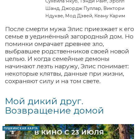
Сухейла Якуб, Тэнди Райт, Эролл
Шанд, Джордж Пуллар, Виктори
Ндукве, Мод Дэвей, Кеану Карим
После смерти мужа Элис приезжает к его
семье в уединённый загородный дом. Но
поминки омрачает древнее зло,
выбравшее родственников своей новой
целью. И когда семейные демоны
начинают лезть наружу, Элис понимает:
некоторые клятвы, данные при жизни,
сохраняют силу и на том свете.
Мой дикий друг.
Возвращение домой
ПУШКИНСКАЯ КАРТА