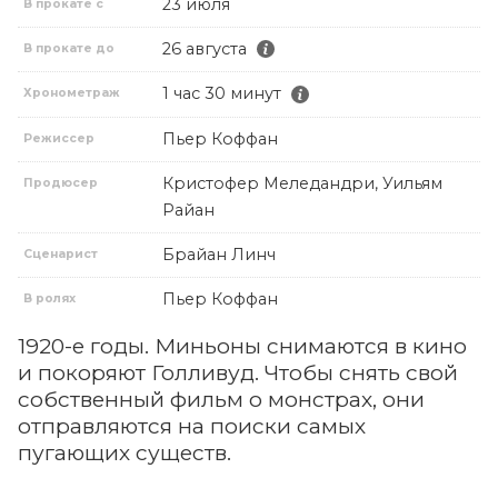
23 июля
В прокате с
26 августа
В прокате до
1 час 30 минут
Хронометраж
Пьер Коффан
Режиссер
Кристофер Меледандри, Уильям
Продюсер
Райан
Брайан Линч
Сценарист
Пьер Коффан
В ролях
1920-е годы. Миньоны снимаются в кино
и покоряют Голливуд. Чтобы снять свой
собственный фильм о монстрах, они
отправляются на поиски самых
пугающих существ.