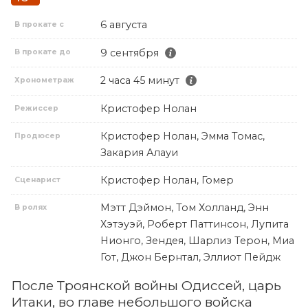
6 августа
В прокате с
9 сентября
В прокате до
2 часа 45 минут
Хронометраж
Кристофер Нолан
Режиссер
Кристофер Нолан, Эмма Томас,
Продюсер
Закария Алауи
Кристофер Нолан, Гомер
Сценарист
Мэтт Дэймон, Том Холланд, Энн
В ролях
Хэтэуэй, Роберт Паттинсон, Лупита
Нионго, Зендея, Шарлиз Терон, Миа
Гот, Джон Бернтал, Эллиот Пейдж
После Троянской войны Одиссей, царь
Итаки, во главе небольшого войска