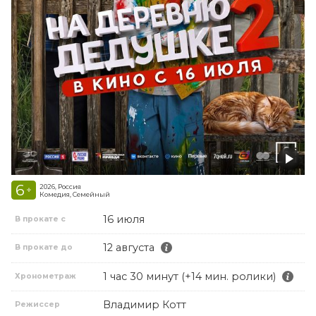
6
2026, Россия
+
Комедия, Семейный
16 июля
В прокате с
12 августа
В прокате до
1 час 30 минут (+14 мин. ролики)
Хронометраж
Владимир Котт
Режиссер