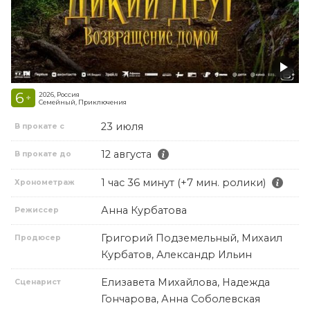
6
2026, Россия
+
Семейный, Приключения
23 июля
В прокате с
12 августа
В прокате до
1 час 36 минут (+7 мин. ролики)
Хронометраж
Анна Курбатова
Режиссер
Григорий Подземельный, Михаил
Продюсер
Курбатов, Александр Ильин
Елизавета Михайлова, Надежда
Сценарист
Гончарова, Анна Соболевская