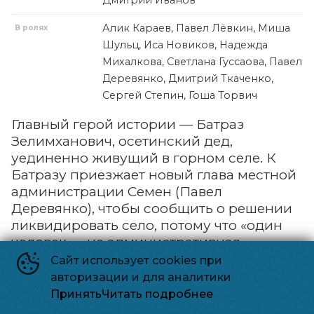
Алик Караев, Павел Лёвкин, Миша
В ролях
Шульц, Иса Новиков, Надежда
Михалкова, Светлана Гуссаова, Павел
Деревянко, Дмитрий Ткаченко,
Сергей Степин, Гоша Торвич
Главный герой истории — Батраз
Зелимханович, осетинский дед,
уединенно живущий в горном селе. К
Батразу приезжает новый глава местной
администрации Семен (Павел
Деревянко), чтобы сообщить о решении
ликвидировать село, потому что «один
человек — не административная
единица». Семену нужно получить
Сайт использует cookies при
письменное согласие Батраза на
авторизации и для аналитики
переезд в город, но дед никуда уезжать
Принять
Читать подробнее
не собирается, правда, при этом он не