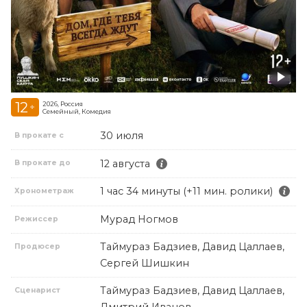
12
2026, Россия
+
Семейный, Комедия
30 июля
В прокате с
12 августа
В прокате до
1 час 34 минуты (+11 мин. ролики)
Хронометраж
Мурад Ногмов
Режиссер
Таймураз Бадзиев, Давид Цаллаев,
Продюсер
Сергей Шишкин
Таймураз Бадзиев, Давид Цаллаев,
Сценарист
Дмитрий Иванов