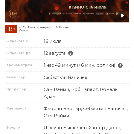
18
2026, Новая Зеландия, США, Канада
+
Ужасы
16 июля
В прокате с
12 августа
В прокате до
1 час 49 минут (+6 мин. ролики)
Хронометраж
Себастьян Ваничек
Режиссер
Сэм Рэйми, Роб Таперт, Ромель
Продюсер
Адам
Флоран Бернар, Себастьян Ваничек,
Сценарист
Сэм Рэйми
Люсиан Бьюкенен, Хантер Духэн,
В ролях