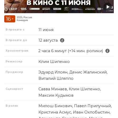
16
2026, Россия
+
Комедия
11 июня
В прокате с
12 августа
В прокате до
2 часа 6 минут (+14 мин. ролики)
Хронометраж
Клим Шипенко
Режиссер
Эдуард Илоян, Денис Жалинский,
Продюсер
Виталий Шляппо
Савва Минаев, Клим Шипенко,
Сценарист
Максим Кудымов
Милош Бикович, Павел Прилучный,
В ролях
Кристина Асмус, Иван Охлобыстин,