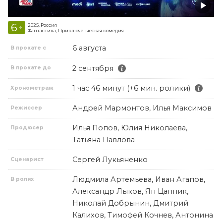
6
2025, Россия
+
Фантастика, Приключенческая комедия
6 августа
В прокате с
2 сентября
В прокате до
1 час 46 минут (+6 мин. ролики)
Хронометраж
Андрей Мармонтов, Илья Максимов
Режиссер
Илья Попов, Юлия Николаева,
Продюсер
Татьяна Павлова
Сергей Лукьяненко
Сценарист
Людмила Артемьева, Иван Агапов,
В ролях
Александр Лыков, Ян Цапник,
Николай Добрынин, Дмитрий
Калихов, Тимофей Кочнев, Антонина