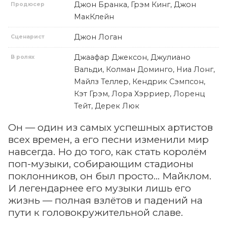
Джон Бранка, Грэм Кинг, Джон
Продюсер
МакКлейн
Джон Логан
Сценарист
Джаафар Джексон, Джулиано
В ролях
Вальди, Колман Доминго, Ниа Лонг,
Майлз Теллер, Кендрик Сэмпсон,
Кэт Грэм, Лора Хэрриер, Лоренц
Тейт, Дерек Люк
Он — один из самых успешных артистов
всех времен, а его песни изменили мир
навсегда. Но до того, как стать королём
поп-музыки, собирающим стадионы
поклонников, он был просто... Майклом.
И легендарнее его музыки лишь его
жизнь — полная взлётов и падений на
пути к головокружительной славе.