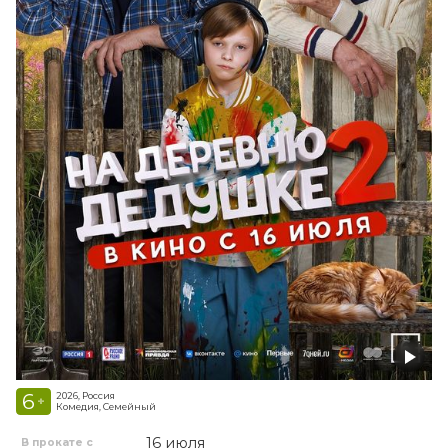
6
2026, Россия
+
Комедия, Семейный
16 июля
В прокате с