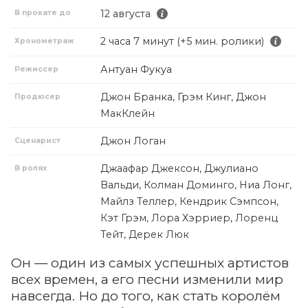
12 августа
В прокате до
2 часа 7 минут (+5 мин. ролики)
Хронометраж
Антуан Фукуа
Режиссер
Джон Бранка, Грэм Кинг, Джон
Продюсер
МакКлейн
Джон Логан
Сценарист
Джаафар Джексон, Джулиано
В ролях
Вальди, Колман Доминго, Ниа Лонг,
Майлз Теллер, Кендрик Сэмпсон,
Кэт Грэм, Лора Хэрриер, Лоренц
Тейт, Дерек Люк
Он — один из самых успешных артистов
всех времен, а его песни изменили мир
навсегда. Но до того, как стать королём