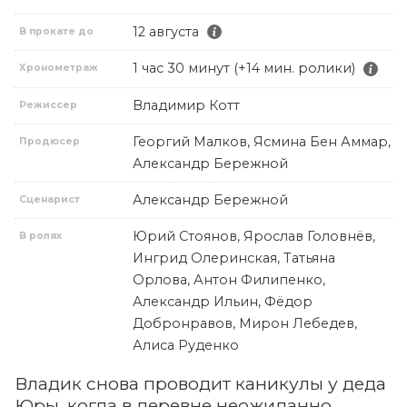
12 августа
В прокате до
1 час 30 минут (+14 мин. ролики)
Хронометраж
Владимир Котт
Режиссер
Георгий Малков, Ясмина Бен Аммар,
Продюсер
Александр Бережной
Александр Бережной
Сценарист
Юрий Стоянов, Ярослав Головнёв,
В ролях
Ингрид Олеринская, Татьяна
Орлова, Антон Филипенко,
Александр Ильин, Фёдор
Добронравов, Мирон Лебедев,
Алиса Руденко
Владик снова проводит каникулы у деда
Юры, когда в деревне неожиданно