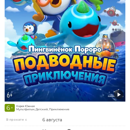
6
Корея Южная
+
Мультфильм, Детский, Приключения
6 августа
В прокате с