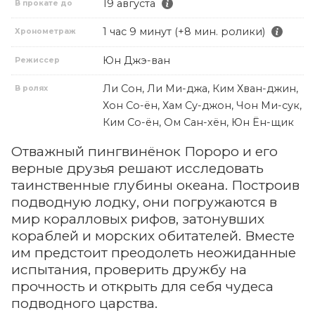
19 августа
В прокате до
1 час 9 минут (+8 мин. ролики)
Хронометраж
Юн Джэ-ван
Режиссер
Ли Сон, Ли Ми-джа, Ким Хван-джин,
В ролях
Хон Со-ён, Хам Су-джон, Чон Ми-сук,
Ким Со-ён, Ом Сан-хён, Юн Ён-щик
Отважный пингвинёнок Пороро и его
верные друзья решают исследовать
таинственные глубины океана. Построив
подводную лодку, они погружаются в
мир коралловых рифов, затонувших
кораблей и морских обитателей. Вместе
им предстоит преодолеть неожиданные
испытания, проверить дружбу на
прочность и открыть для себя чудеса
подводного царства.