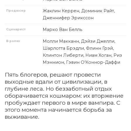
Жаклин Керрен, Доминик Райт,
Продюсер
Дженнифер Эрикссон
Марко Ван Белль
Сценарист
Молли Макканн, Дэйзи Джелли,
В ролях
Шарлотта Брэдли, Флинн Грэй,
Клинтон Либерти, Ниам Хоган, Риз
Мэннион, Гэвин О’Коннор-Даффи
Пять блогеров, решают провести
выходные вдали от цивилизации, в
глубине леса. Но беззаботный отдых
оборачивается кошмаром: их вторжение
пробуждает первого в мире вампира. С
этого момента начинается борьба за
выживание.