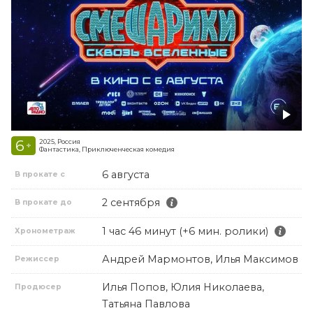
6
2025, Россия
+
Фантастика, Приключенческая комедия
6 августа
В прокате с
2 сентября
В прокате до
1 час 46 минут (+6 мин. ролики)
Хронометраж
Андрей Мармонтов, Илья Максимов
Режиссер
Илья Попов, Юлия Николаева,
Продюсер
Татьяна Павлова