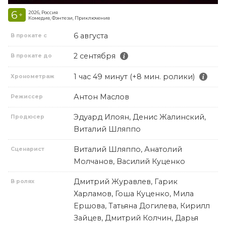
6
2026, Россия
+
Комедия, Фэнтези, Приключения
6 августа
В прокате с
2 сентября
В прокате до
1 час 49 минут (+8 мин. ролики)
Хронометраж
Антон Маслов
Режиссер
Эдуард Илоян, Денис Жалинский,
Продюсер
Виталий Шляппо
Виталий Шляппо, Анатолий
Сценарист
Молчанов, Василий Куценко
Дмитрий Журавлев, Гарик
В ролях
Харламов, Гоша Куценко, Мила
Ершова, Татьяна Догилева, Кирилл
Зайцев, Дмитрий Колчин, Дарья