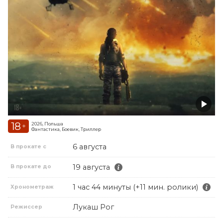
18
2026, Польша
+
Фантастика, Боевик, Триллер
6 августа
В прокате с
19 августа
В прокате до
1 час 44 минуты (+11 мин. ролики)
Хронометраж
Лукаш Рог
Режиссер