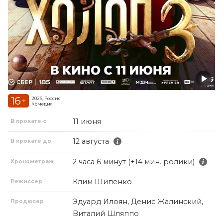
16
2026, Россия
+
Комедия
11 июня
В прокате с
12 августа
В прокате до
2 часа 6 минут (+14 мин. ролики)
Хронометраж
Клим Шипенко
Режиссер
Эдуард Илоян, Денис Жалинский,
Продюсер
Виталий Шляппо