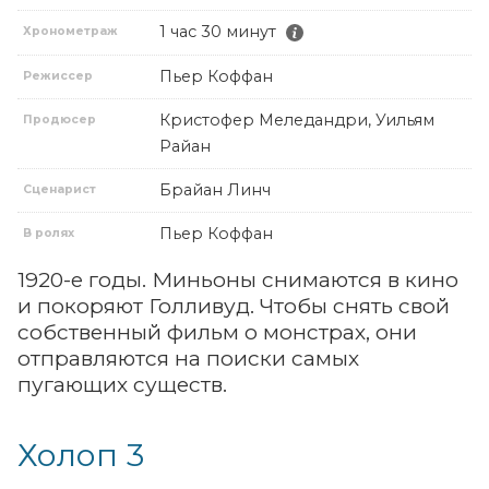
1 час 30 минут
Хронометраж
Пьер Коффан
Режиссер
Кристофер Меледандри, Уильям
Продюсер
Райан
Брайан Линч
Сценарист
Пьер Коффан
В ролях
1920-е годы. Миньоны снимаются в кино
и покоряют Голливуд. Чтобы снять свой
собственный фильм о монстрах, они
отправляются на поиски самых
пугающих существ.
Холоп 3