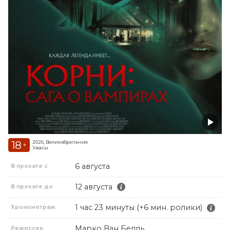
18
2026, Великобритания
+
Ужасы
6 августа
В прокате с
12 августа
В прокате до
1 час 23 минуты (+6 мин. ролики)
Хронометраж
Марко Ван Белль
Режиссер