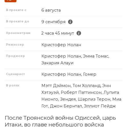
6 августа
В прокате с
9 сентября
В прокате до
2 часа 45 минут
Хронометраж
Кристофер Нолан
Режиссер
Кристофер Нолан, Эмма Томас,
Продюсер
Закария Алауи
Кристофер Нолан, Гомер
Сценарист
Мэтт Дэймон, Том Холланд, Энн
В ролях
Хэтэуэй, Роберт Паттинсон, Лупита
Нионго, Зендея, Шарлиз Терон, Миа
Гот, Джон Бернтал, Эллиот Пейдж
После Троянской войны Одиссей, царь
Итаки, во главе небольшого войска