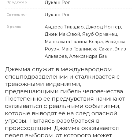
Лукаш Рог
Продюсер
Лукаш Рог
Сценарист
Андреа Тивадар, Джорд Ноттер,
В ролях
Джек МакЭвой, Якуб Орманец,
Малгожата Галина Клара, Элайджа
Роуэн, Маю Гралинска Сакаи, Элиз
Альварез, Александра Бак
Джемма служит в международном
спецподразделении и сталкивается с
тревожными видениями,
предвещающими гибель человечества.
Постепенно её предчувствия начинают
связываться с реальными событиями,
которые выводят её на след опасной
угрозы. Пытаясь разобраться в
происходящем, Джемма оказывается
перед выбором, от которого может