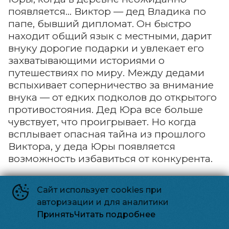
появляется… Виктор — дед Владика по
папе, бывший дипломат. Он быстро
находит общий язык с местными, дарит
внуку дорогие подарки и увлекает его
захватывающими историями о
путешествиях по миру. Между дедами
вспыхивает соперничество за внимание
внука — от едких подколов до открытого
противостояния. Дед Юра все больше
чувствует, что проигрывает. Но когда
всплывает опасная тайна из прошлого
Виктора, у деда Юры появляется
возможность избавиться от конкурента.
Зловещие мертвецы:
Сайт использует cookies при
авторизации и для аналитики
Пекло
Принять
Читать подробнее