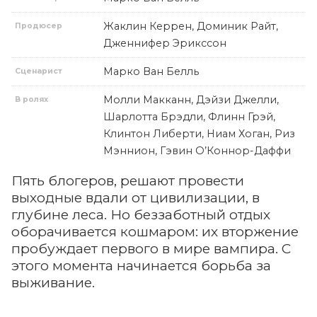
Жаклин Керрен, Доминик Райт,
Продюсер
Дженнифер Эрикссон
Марко Ван Белль
Сценарист
Молли Макканн, Дэйзи Джелли,
В ролях
Шарлотта Брэдли, Флинн Грэй,
Клинтон Либерти, Ниам Хоган, Риз
Мэннион, Гэвин О’Коннор-Даффи
Пять блогеров, решают провести
выходные вдали от цивилизации, в
глубине леса. Но беззаботный отдых
оборачивается кошмаром: их вторжение
пробуждает первого в мире вампира. С
этого момента начинается борьба за
выживание.