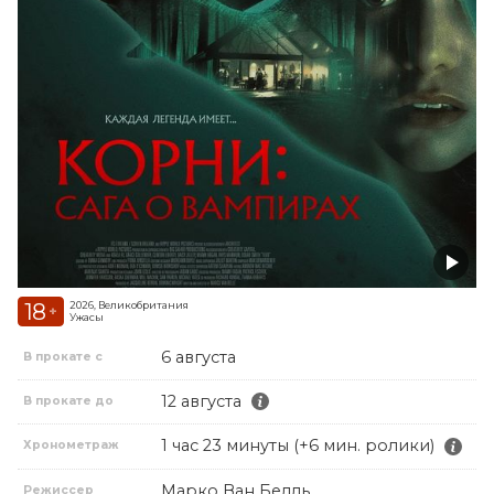
18
2026, Великобритания
+
Ужасы
6 августа
В прокате с
12 августа
В прокате до
1 час 23 минуты (+6 мин. ролики)
Хронометраж
Марко Ван Белль
Режиссер