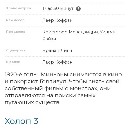
1 час 30 минут
Хронометраж
Пьер Коффан
Режиссер
Кристофер Меледандри, Уильям
Продюсер
Райан
Брайан Линч
Сценарист
Пьер Коффан
В ролях
1920-е годы. Миньоны снимаются в кино
и покоряют Голливуд. Чтобы снять свой
собственный фильм о монстрах, они
отправляются на поиски самых
пугающих существ.
Холоп 3