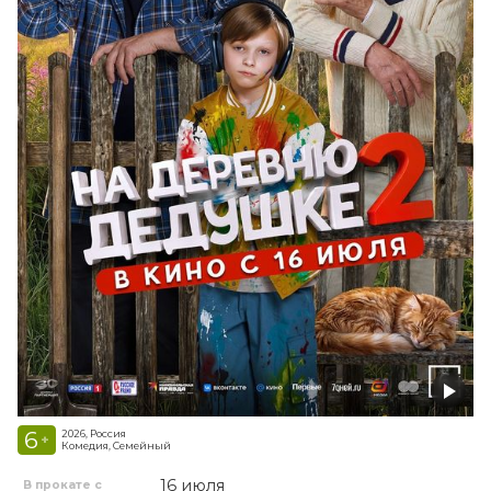
6
2026, Россия
+
Комедия, Семейный
16 июля
В прокате с