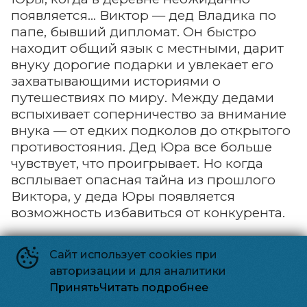
появляется… Виктор — дед Владика по
папе, бывший дипломат. Он быстро
находит общий язык с местными, дарит
внуку дорогие подарки и увлекает его
захватывающими историями о
путешествиях по миру. Между дедами
вспыхивает соперничество за внимание
внука — от едких подколов до открытого
противостояния. Дед Юра все больше
чувствует, что проигрывает. Но когда
всплывает опасная тайна из прошлого
Виктора, у деда Юры появляется
возможность избавиться от конкурента.
Зловещие мертвецы:
Сайт использует cookies при
авторизации и для аналитики
Пекло
Принять
Читать подробнее