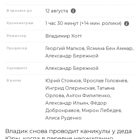
12 августа
В прокате до
1 час 30 минут (+14 мин. ролики)
Хронометраж
Владимир Котт
Режиссер
Георгий Малков, Ясмина Бен Аммар,
Продюсер
Александр Бережной
Александр Бережной
Сценарист
Юрий Стоянов, Ярослав Головнёв,
В ролях
Ингрид Олеринская, Татьяна
Орлова, Антон Филипенко,
Александр Ильин, Фёдор
Добронравов, Мирон Лебедев,
Алиса Руденко
Владик снова проводит каникулы у деда
Юры, когда в деревне неожиданно