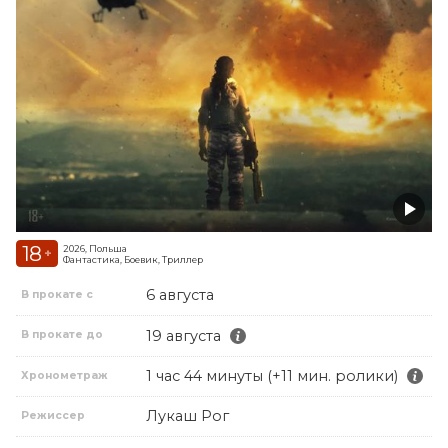
18
2026, Польша
+
Фантастика, Боевик, Триллер
6 августа
В прокате с
19 августа
В прокате до
1 час 44 минуты (+11 мин. ролики)
Хронометраж
Лукаш Рог
Режиссер