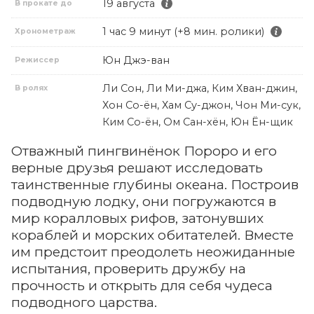
19 августа
В прокате до
1 час 9 минут (+8 мин. ролики)
Хронометраж
Юн Джэ-ван
Режиссер
Ли Сон, Ли Ми-джа, Ким Хван-джин,
В ролях
Хон Со-ён, Хам Су-джон, Чон Ми-сук,
Ким Со-ён, Ом Сан-хён, Юн Ён-щик
Отважный пингвинёнок Пороро и его
верные друзья решают исследовать
таинственные глубины океана. Построив
подводную лодку, они погружаются в
мир коралловых рифов, затонувших
кораблей и морских обитателей. Вместе
им предстоит преодолеть неожиданные
испытания, проверить дружбу на
прочность и открыть для себя чудеса
подводного царства.