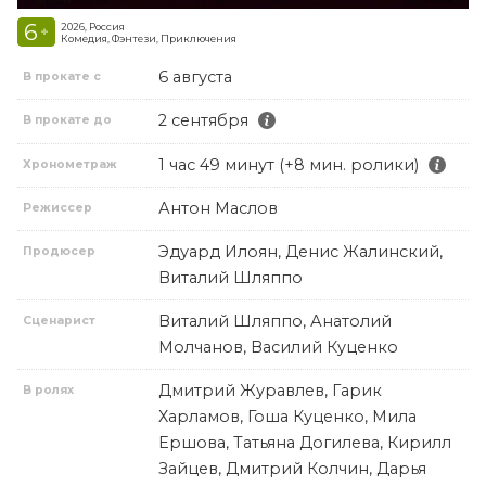
6
2026, Россия
+
Комедия, Фэнтези, Приключения
6 августа
В прокате с
2 сентября
В прокате до
1 час 49 минут (+8 мин. ролики)
Хронометраж
Антон Маслов
Режиссер
Эдуард Илоян, Денис Жалинский,
Продюсер
Виталий Шляппо
Виталий Шляппо, Анатолий
Сценарист
Молчанов, Василий Куценко
Дмитрий Журавлев, Гарик
В ролях
Харламов, Гоша Куценко, Мила
Ершова, Татьяна Догилева, Кирилл
Зайцев, Дмитрий Колчин, Дарья