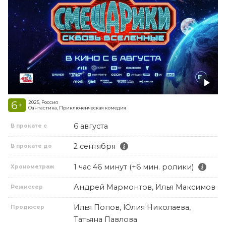
6
2025, Россия
+
Фантастика, Приключенческая комедия
6 августа
В прокате с
2 сентября
В прокате до
1 час 46 минут (+6 мин. ролики)
Хронометраж
Андрей Мармонтов, Илья Максимов
Режиссер
Илья Попов, Юлия Николаева,
Продюсер
Татьяна Павлова