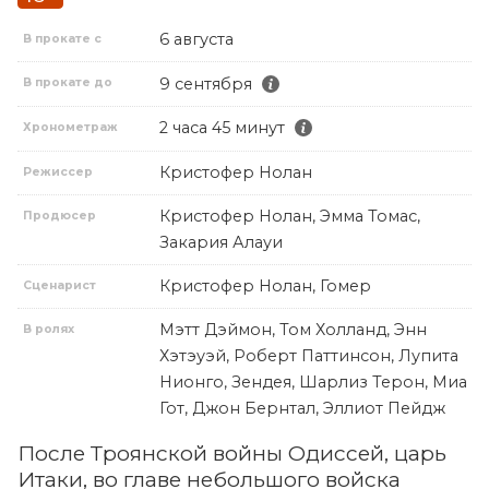
6 августа
В прокате с
9 сентября
В прокате до
2 часа 45 минут
Хронометраж
Кристофер Нолан
Режиссер
Кристофер Нолан, Эмма Томас,
Продюсер
Закария Алауи
Кристофер Нолан, Гомер
Сценарист
Мэтт Дэймон, Том Холланд, Энн
В ролях
Хэтэуэй, Роберт Паттинсон, Лупита
Нионго, Зендея, Шарлиз Терон, Миа
Гот, Джон Бернтал, Эллиот Пейдж
После Троянской войны Одиссей, царь
Итаки, во главе небольшого войска