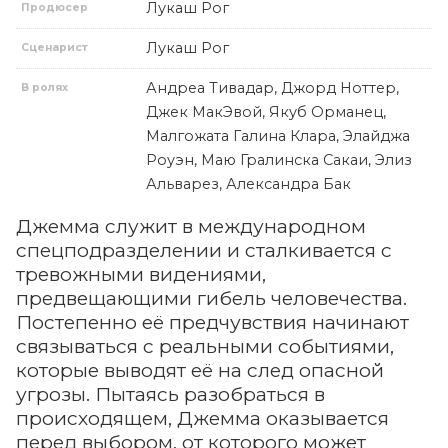
Лукаш Рог
Продюсер
Лукаш Рог
Сценарист
Андреа Тивадар, Джорд Ноттер,
В ролях
Джек МакЭвой, Якуб Орманец,
Малгожата Галина Клара, Элайджа
Роуэн, Маю Гралинска Сакаи, Элиз
Альварез, Александра Бак
Джемма служит в международном
спецподразделении и сталкивается с
тревожными видениями,
предвещающими гибель человечества.
Постепенно её предчувствия начинают
связываться с реальными событиями,
которые выводят её на след опасной
угрозы. Пытаясь разобраться в
происходящем, Джемма оказывается
перед выбором, от которого может