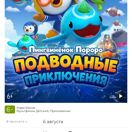
6
Корея Южная
+
Мультфильм, Детский, Приключения
6 августа
В прокате с