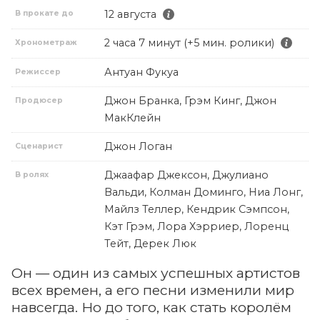
12 августа
В прокате до
2 часа 7 минут (+5 мин. ролики)
Хронометраж
Антуан Фукуа
Режиссер
Джон Бранка, Грэм Кинг, Джон
Продюсер
МакКлейн
Джон Логан
Сценарист
Джаафар Джексон, Джулиано
В ролях
Вальди, Колман Доминго, Ниа Лонг,
Майлз Теллер, Кендрик Сэмпсон,
Кэт Грэм, Лора Хэрриер, Лоренц
Тейт, Дерек Люк
Он — один из самых успешных артистов
всех времен, а его песни изменили мир
навсегда. Но до того, как стать королём