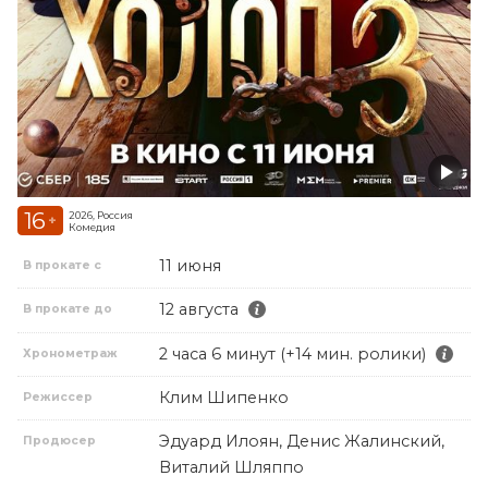
16
2026, Россия
+
Комедия
11 июня
В прокате с
12 августа
В прокате до
2 часа 6 минут (+14 мин. ролики)
Хронометраж
Клим Шипенко
Режиссер
Эдуард Илоян, Денис Жалинский,
Продюсер
Виталий Шляппо