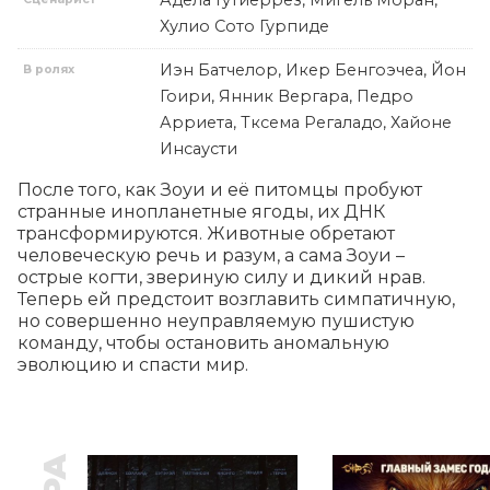
Адела Гутиеррез, Мигель Моран,
Хулио Сото Гурпиде
Иэн Батчелор, Икер Бенгоэчеа, Йон
В ролях
Гоири, Янник Вергара, Педро
Арриета, Тксема Регаладо, Хайоне
Инсаусти
После того, как Зоуи и её питомцы пробуют 
странные инопланетные ягоды, их ДНК 
трансформируются. Животные обретают 
человеческую речь и разум, а сама Зоуи – 
острые когти, звериную силу и дикий нрав. 
Теперь ей предстоит возглавить симпатичную, 
но совершенно неуправляемую пушистую 
команду, чтобы остановить аномальную 
эволюцию и спасти мир.