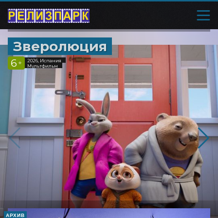
Зверолюция
6
2026, Испания
+
Мультфильм
АРХИВ