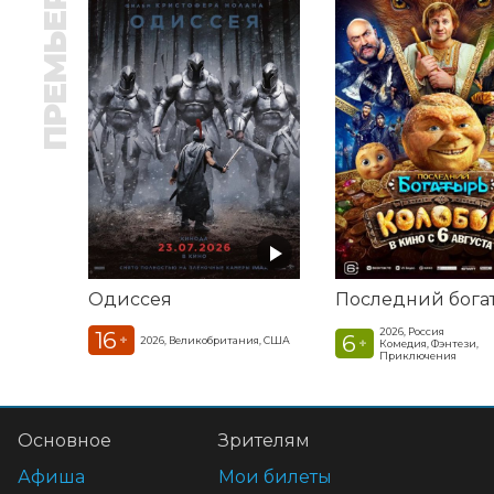
ПРЕМЬЕРА
Одиссея
2026, Россия
16
6
+
2026, Великобритания, США
+
Комедия, Фэнтези,
Приключения
Основное
Зрителям
Афиша
Мои билеты