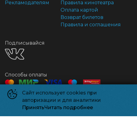
Рекламодателям
Правила кинотеатра
Оплата картой
Возврат билетов
Правила и соглашения
Подписывайся
Способы оплаты
Сайт использует cookies при
Контакты
авторизации и для аналитики
Касса
+7 918 541-18-18
Принять
Читать подробнее
Релизпарк
©
2026
Powered by
p24.app