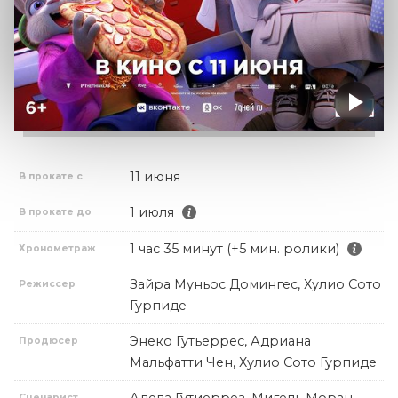
11 июня
В прокате с
1 июля
В прокате до
1 час 35 минут (+5 мин. ролики)
Хронометраж
Зайра Муньос Домингес, Хулио Сото
Режиссер
Гурпиде
Энеко Гутьеррес, Адриана
Продюсер
Мальфатти Чен, Хулио Сото Гурпиде
Сценарист