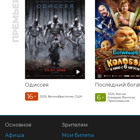
ПРЕМЬЕРА
Одиссея
2026, Россия
16
6
+
2026, Великобритания, США
+
Комедия, Фэнтези,
Приключения
Основное
Зрителям
Афиша
Мои билеты