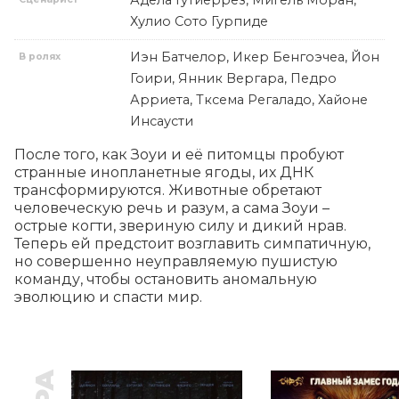
Адела Гутиеррез, Мигель Моран,
Хулио Сото Гурпиде
Иэн Батчелор, Икер Бенгоэчеа, Йон
В ролях
Гоири, Янник Вергара, Педро
Арриета, Тксема Регаладо, Хайоне
Инсаусти
После того, как Зоуи и её питомцы пробуют 
странные инопланетные ягоды, их ДНК 
трансформируются. Животные обретают 
человеческую речь и разум, а сама Зоуи – 
острые когти, звериную силу и дикий нрав. 
Теперь ей предстоит возглавить симпатичную, 
но совершенно неуправляемую пушистую 
команду, чтобы остановить аномальную 
эволюцию и спасти мир.