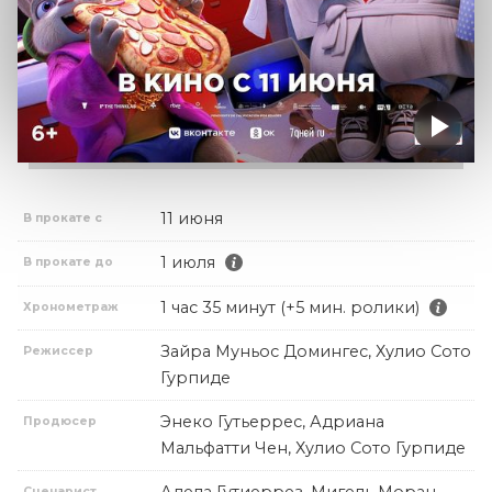
11 июня
В прокате с
1 июля
В прокате до
1 час 35 минут (+5 мин. ролики)
Хронометраж
Зайра Муньос Домингес, Хулио Сото
Режиссер
Гурпиде
Энеко Гутьеррес, Адриана
Продюсер
Мальфатти Чен, Хулио Сото Гурпиде
Сценарист