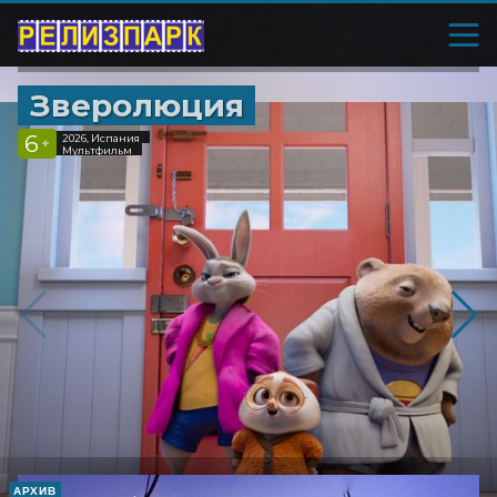
Зверолюция
6
2026, Испания
+
Мультфильм
АРХИВ