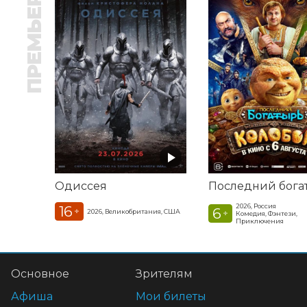
ПРЕМЬЕРА
Одиссея
2026, Россия
16
6
+
2026, Великобритания, США
+
Комедия, Фэнтези,
Приключения
Основное
Зрителям
Афиша
Мои билеты