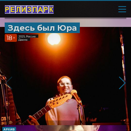
Здесь был Юра
18
2025, Россия
+
Драма
АРХИВ