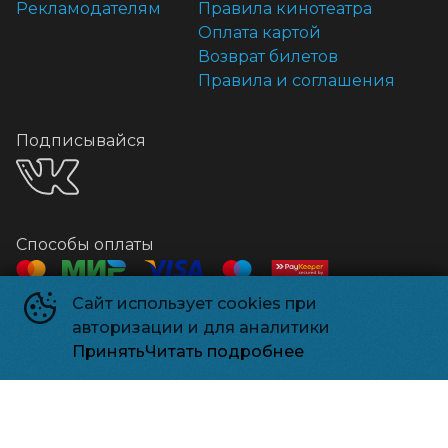
Рекламодателям
Правила кинотеатра
Оплата картой
Возврат билетов
Правила и соглашения
Подписывайся
Способы оплаты
Сайт использует cookies при
Контакты
авторизации и для аналитики
Касса
+7 918 541-18-18
Принять
Читать подробнее
Релизпарк
©
2026
Powered by
p24.app