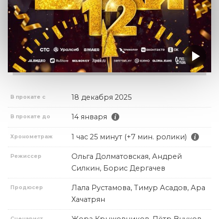
18 декабря 2025
В прокате с
14 января
В прокате до
1 час 25 минут (+7 мин. ролики)
Хронометраж
Ольга Долматовская, Андрей
Режиссер
Силкин, Борис Дергачев
Лала Рустамова, Тимур Асадов, Ара
Продюсер
Хачатрян
Сценарист