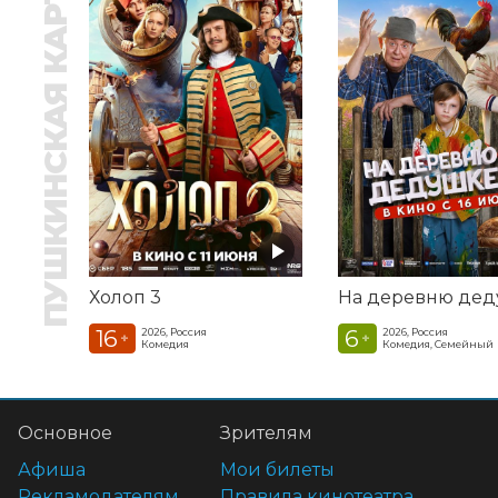
ПУШКИНСКАЯ КАРТА
Холоп 3
16
6
2026, Россия
2026, Россия
+
+
Комедия
Комедия, Семейный
Основное
Зрителям
Афиша
Мои билеты
Рекламодателям
Правила кинотеатра