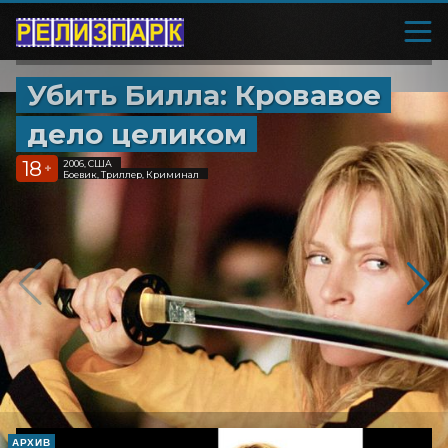
Убить Билла: Кровавое
дело целиком
18
2006, США
+
Боевик, Триллер, Криминал
АРХИВ