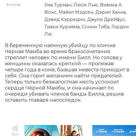
Ума Турман, Люси Лью, Вивика А.
В ролях
Фокс, Майкл Мэдсен, Дэрил Ханна,
Дэвид Кэрредин, Джули Дрейфус,
Тиаки Курияма, Сонни Тиба, Гордон
Лю
В беременную наёмную убийцу по кличке 
Чёрная Мамба во время бракосочетания 
стреляет человек по имени Билл. Но голова у 
женщины оказалась крепкой — пролежав 
четыре года в коме, бывшая невеста приходит в 
себя. Она горит желанием найти предателей. 
Теперь только безжалостная месть успокоит 
сердце Чёрной Мамбы, и она начинает по 
очереди убивать членов банды Билла, решив 
оставить главаря напоследок.