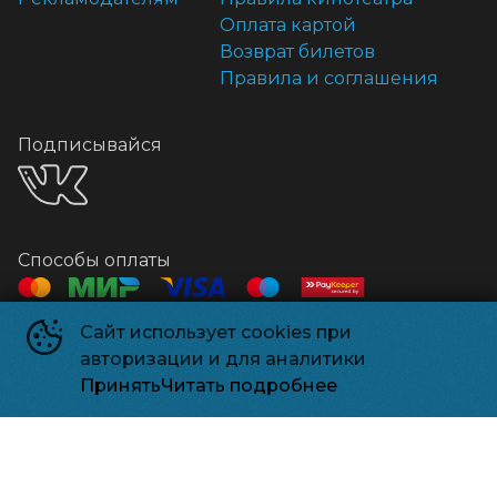
Оплата картой
Возврат билетов
Правила и соглашения
Подписывайся
Способы оплаты
Сайт использует cookies при
Контакты
авторизации и для аналитики
Касса
+7 918 541-18-18
Принять
Читать подробнее
Релизпарк
©
2026
Powered by
p24.app