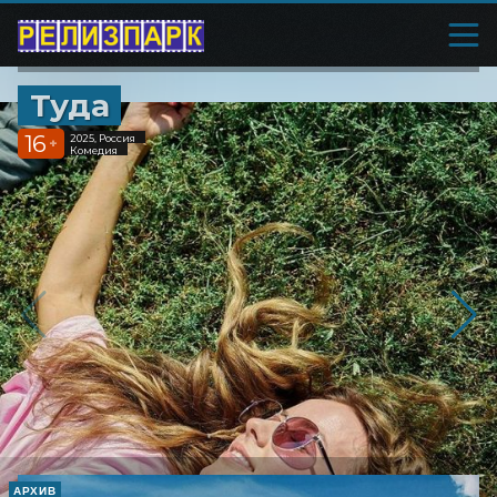
Туда
16
2025, Россия
+
Комедия
АРХИВ