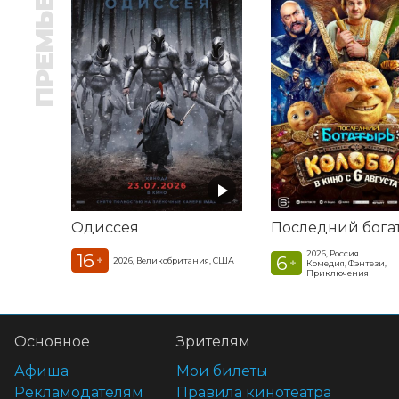
ПРЕМЬЕРА
Одиссея
2026, Россия
16
6
+
2026, Великобритания, США
+
Комедия, Фэнтези,
Приключения
Основное
Зрителям
Афиша
Мои билеты
Рекламодателям
Правила кинотеатра