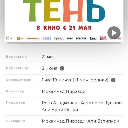
21 мая
В прокате с
3 июня
В прокате до
1 час 19 минут (+1 мин. ролики)
Хронометраж
Мохаммад Пирзади
Режиссер
Реза Азадманеш, Хамидреза Гушани,
Продюсер
Али Нури Оскуи
Мохаммад Пирзади, Али Валипури
Сценарист