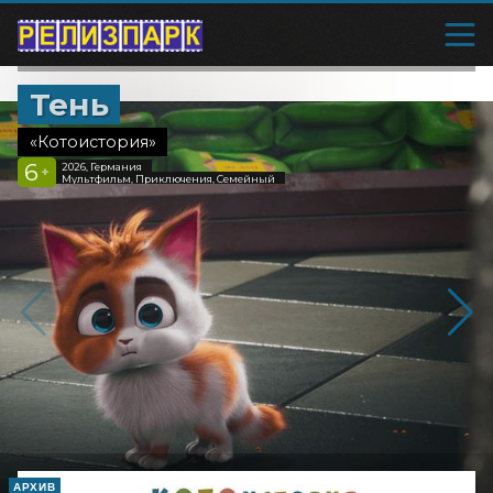
Тень
«Котоистория»
6
2026, Германия
+
Мультфильм, Приключения, Семейный
АРХИВ