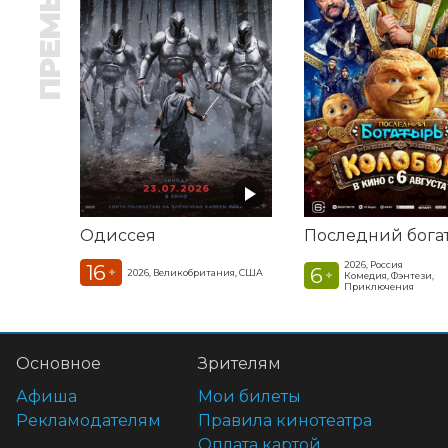
ПРЕМЬЕРА
Одиссея
2026, Россия
16
6
+
2026, Великобритания, США
+
Комедия, Фэнтези,
Приключения
Основное
Зрителям
Афиша
Мои билеты
Рекламодателям
Правила кинотеатра
Оплата картой