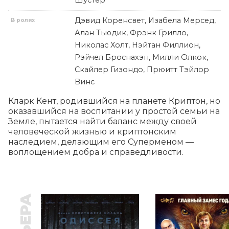
Шустер
Дэвид Коренсвет, Изабела Мерсед,
В ролях
Алан Тьюдик, Фрэнк Грилло,
Николас Холт, Нэйтан Филлион,
Рэйчел Броснахэн, Милли Олкок,
Скайлер Гизондо, Прюитт Тэйлор
Винс
Кларк Кент, родившийся на планете Криптон, но 
оказавшийся на воспитании у простой семьи на 
Земле, пытается найти баланс между своей 
человеческой жизнью и криптонским 
наследием, делающим его Суперменом — 
воплощением добра и справедливости.