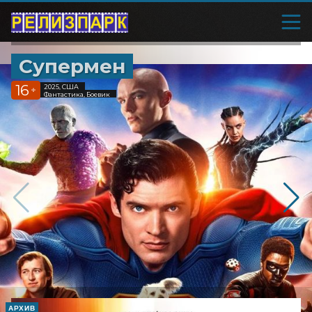
Супермен
16
2025, США
+
Фантастика, Боевик
АРХИВ