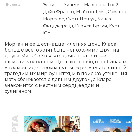
Эллисон Уильямс, Маккенна Грейс,
В ролях
Дэйв Франко, Мэйсон Темз, Саманта
Морелос, Скотт Иствуд, Уилла
Фицджералд, Клэнси Браун, Курт
Юе
Морган и её шестнадцатилетняя дочь Клара 
больше всего хотят быть непохожими друг на 
друга. Мать боится, что дочь повторит её 
ошибки молодости. Дочь же, свободолюбивая и 
упрямая, идёт своим путём. В результате личной 
трагедии их мир рушится, и в поисках утешения 
мать сближается с давним другом, а Клара 
знакомится с местным сердцеедом и 
хулиганом.