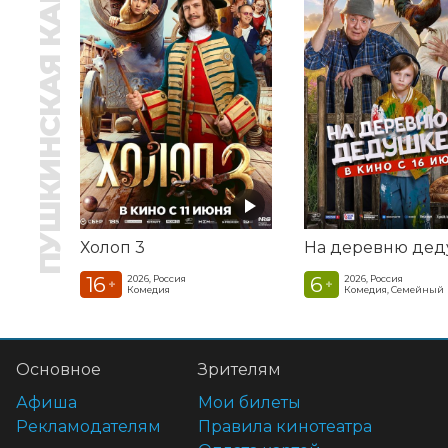
ПУШКИНСКАЯ КАРТА
Холоп 3
16
6
2026, Россия
2026, Россия
+
+
Комедия
Комедия, Семейный
Основное
Зрителям
Афиша
Мои билеты
Рекламодателям
Правила кинотеатра