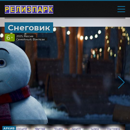
Снеговик
6
2025, Россия
+
Семейный, Фэнтези
АРХИВ