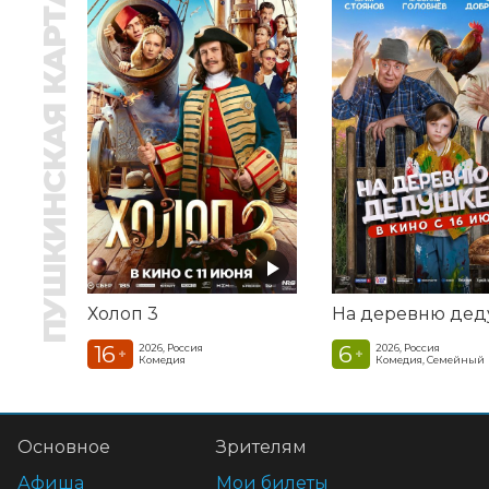
ПУШКИНСКАЯ КАРТА
Холоп 3
16
6
2026, Россия
2026, Россия
+
+
Комедия
Комедия, Семейный
Основное
Зрителям
Афиша
Мои билеты