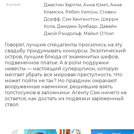
Джастин Хартли, Анна Кэмп, Анна
В ролях
Кламски, Ребел Уилсон, Стивен
Дорфф, Сэм Хантингтон, Шерри
Кола, Джиджи Зумбадо, Давайн
Джой Рэндольф, Майкл О’Нил
Говорят, лучшие спецагенты просились на эту 
свадьбу придумывать конкурсы. Экзотический 
остров, лучшие блюда от знаменитых шефов, 
подвенечное платье. А в роли подружки 
невесты — настоящий супершпион, которую 
мечтает убрать вся мировая преступность. Что 
может пойти не так? Но праздник омрачают 
вооруженные наемники, решившие взять 
толстосумов в заложники. Агенту Сэм ничего не 
остается, как достать из подвязки заряженный 
ствол.