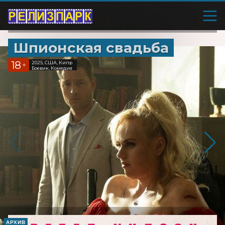
Шпионская свадьба
18
2025, США, Кипр
+
Боевик, Комедия
АРХИВ