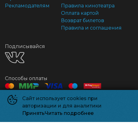
Рекламодателям
Правила кинотеатра
Оплата картой
Возврат билетов
Правила и соглашения
Подписывайся
Способы оплаты
Сайт использует cookies при
Контакты
авторизации и для аналитики
Касса
+7 918 541-18-18
Принять
Читать подробнее
Релизпарк
©
2026
Powered by
p24.app