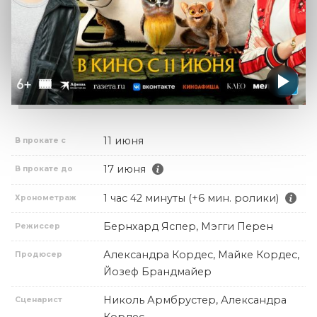
11 июня
В прокате с
17 июня
В прокате до
1 час 42 минуты (+6 мин. ролики)
Хронометраж
Бернхард Яспер, Мэгги Перен
Режиссер
Александра Кордес, Майке Кордес,
Продюсер
Йозеф Брандмайер
Николь Армбрустер, Александра
Сценарист