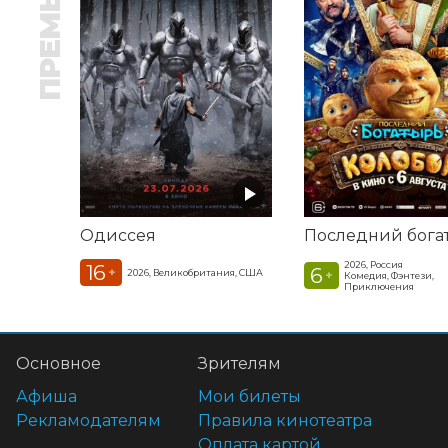
ПРЕМЬЕРА
Одиссея
2026, Россия
16
6
+
2026, Великобритания, США
+
Комедия, Фэнтези,
Приключения
Основное
Зрителям
Афиша
Мои билеты
Рекламодателям
Правила кинотеатра
Оплата картой