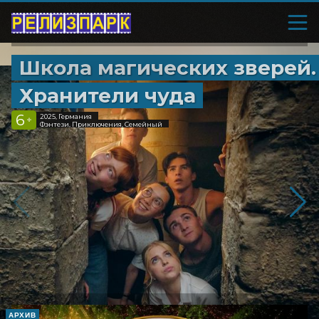
Школа магических зверей.
Хранители чуда
6
2025, Германия
+
Фэнтези, Приключения, Семейный
АРХИВ