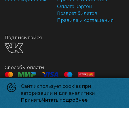
Оплата картой
Возврат билетов
Правила и соглашения
Подписывайся
Способы оплаты
Сайт использует cookies при
Контакты
авторизации и для аналитики
Касса
+7 918 541-18-18
Принять
Читать подробнее
Релизпарк
©
2026
Powered by
p24.app