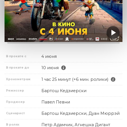
4 июня
В прокате с
10 июня
В прокате до
1 час 25 минут (+6 мин. ролики)
Хронометраж
Бартош Кедзиерски
Режиссер
Павел Певни
Продюсер
Бартош Кедзиерски, Дуан Мюррэй
Сценарист
Петр Адамчик, Агнешка Дигант
В ролях