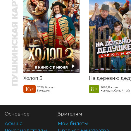
ПУШКИНСКАЯ КАРТА
Холоп 3
16
6
2026, Россия
2026, Россия
+
+
Комедия
Комедия, Семейный
Основное
Зрителям
Афиша
Мои билеты
Рекламодателям
Правила кинотеатра