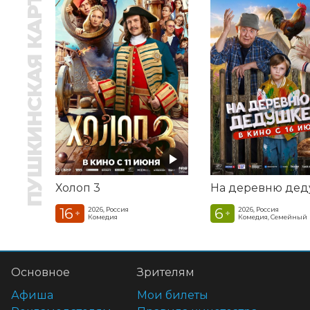
ПУШКИНСКАЯ КАРТА
Холоп 3
16
6
2026, Россия
2026, Россия
+
+
Комедия
Комедия, Семейный
Основное
Зрителям
Афиша
Мои билеты