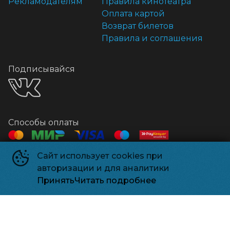
Рекламодателям
Правила кинотеатра
Оплата картой
Возврат билетов
Правила и соглашения
Подписывайся
Способы оплаты
Сайт использует cookies при
Контакты
авторизации и для аналитики
Касса
+7 918 541-18-18
Принять
Читать подробнее
Релизпарк
©
2026
Powered by
p24.app