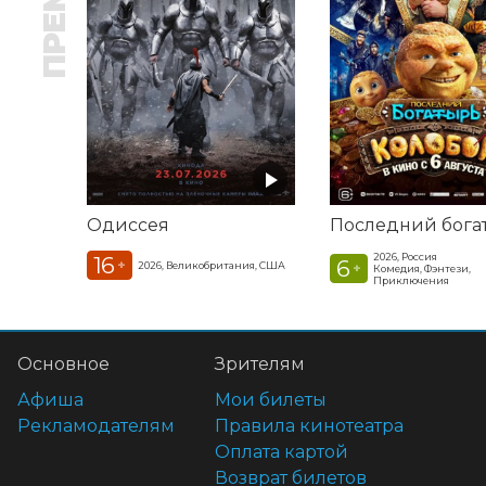
Одиссея
2026, Россия
16
6
+
2026, Великобритания, США
+
Комедия, Фэнтези,
Приключения
Основное
Зрителям
Афиша
Мои билеты
Рекламодателям
Правила кинотеатра
Оплата картой
Возврат билетов