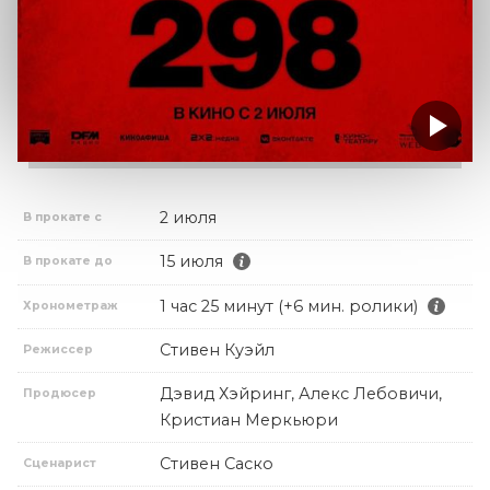
2 июля
В прокате с
15 июля
В прокате до
1 час 25 минут (+6 мин. ролики)
Хронометраж
Стивен Куэйл
Режиссер
Дэвид Хэйринг, Алекс Лебовичи,
Продюсер
Кристиан Меркьюри
Стивен Саско
Сценарист