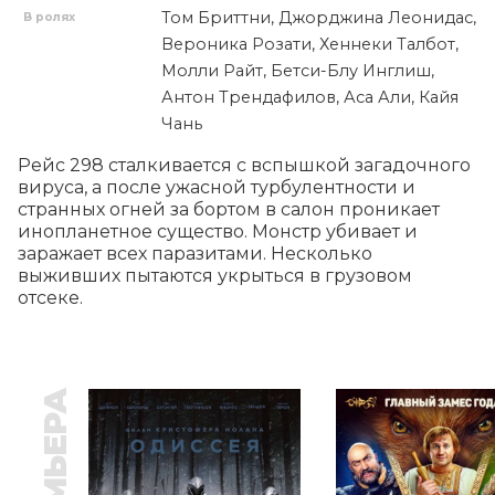
Том Бриттни, Джорджина Леонидас,
В ролях
Вероника Розати, Хеннеки Талбот,
Молли Райт, Бетси-Блу Инглиш,
Антон Трендафилов, Аса Али, Кайя
Чань
Рейс 298 сталкивается с вспышкой загадочного 
вируса, а после ужасной турбулентности и 
странных огней за бортом в салон проникает 
инопланетное существо. Монстр убивает и 
заражает всех паразитами. Несколько 
выживших пытаются укрыться в грузовом 
отсеке.
ПРЕМЬЕРА