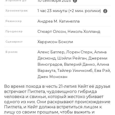
10 сентября 2025
В прокате до
1 час 23 минуты (+2 мин. ролики)
Хронометраж
Андреа М. Катинелла
Режиссер
Стюарт Олсон, Николь Холланд
Продюсер
Харрисон Боксли
Сценарист
Алекс Батлер, Лорен Стерк, Алина
В ролях
Десмонд, Шэйли Рейган, Джереми
Виноградов, Валерий Данко, Алина
Варакута, Тайлер Уинчкомб, Ева Рэй,
Джек Монохан
Во время похода в честь 21-летия Кейт её друзья 
встречают Пиглета, чудовищного гибрида 
человека и свиньи, который жестоко убивает 
одного из них. Они раскрывают происхождение 
Пиглета, и Кейт должна встретиться лицом к 
лицу со своим прошлым, чтобы выжить и 