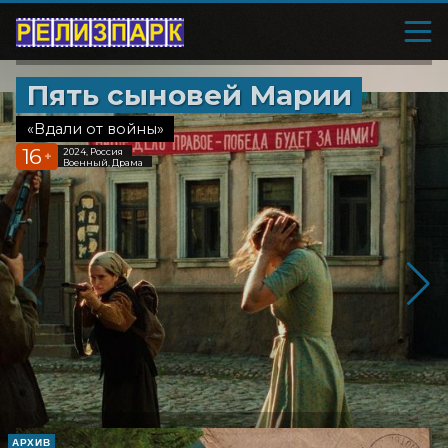
Пять сыновей Марии
«Вдали от войны»
16
2024, Россия
+
Военный, Драма
АРХИВ