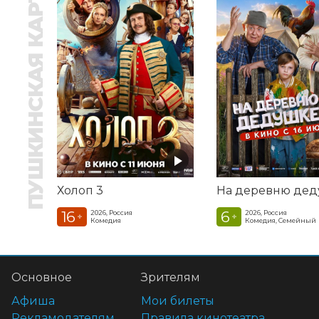
ПУШКИНСКАЯ КАРТА
Холоп 3
16
6
2026, Россия
2026, Россия
+
+
Комедия
Комедия, Семейный
Основное
Зрителям
Афиша
Мои билеты
Рекламодателям
Правила кинотеатра