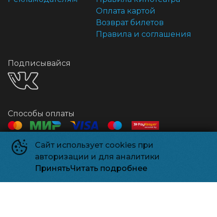
Оплата картой
Возврат билетов
Правила и соглашения
Подписывайся
Способы оплаты
Сайт использует cookies при
Контакты
авторизации и для аналитики
Касса
+7 918 541-18-18
Принять
Читать подробнее
Релизпарк
©
2026
Powered by
p24.app