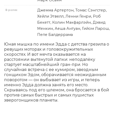
Марк Освин
Джемма Артертон, Томас Сэнгстер,
В ролях
Хейли Этвелл, Ленни Генри, Роб
Бекетт, Колин Макфарлэйн, Дэвид
Менкин, Аеша Антуан, Гийом Ларош,
Пепе Балдеррама
Юная мышка по имени Эдда с детства грезила о 
ревущих моторах и головокружительных 
скоростях. И вот мечта оказывается на 
расстоянии вытянутой лапки: неподалёку 
стартует масштабнейший гран-при. Но 
случайная встреча с ее кумиром, звездным 
гонщиком Эдом, оборачивается неожиданным 
поворотом — он выбывает из игры, и теперь 
именно Эдда должна занять его место. 
Скрываясь под его шлемом, она бросается в бой 
против самых быстрых и самых пушистых 
зверогонщиков планеты.