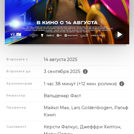
14 августа 2025
В прокате с
3 сентября 2025
В прокате до
1 час 38 минут (+12 мин. ролики)
Хронометраж
Вальдемар Фаст
Режиссер
Майкл Мак, Lars Goldenbogen, Ральф
Продюсер
Кэмп
Керсти Фалкус, Джеффри Хилтон,
Сценарист