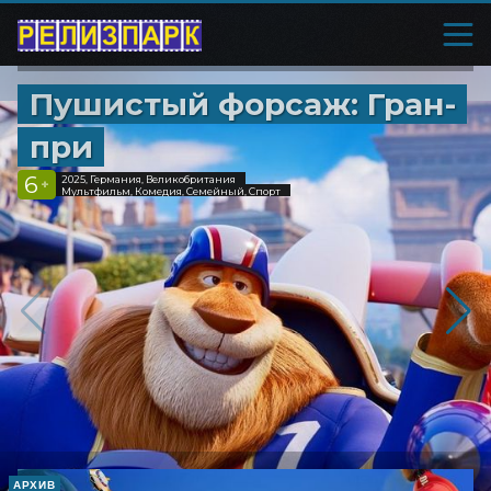
Пушистый форсаж: Гран-
при
6
2025, Германия, Великобритания
+
Мультфильм, Комедия, Семейный, Спорт
АРХИВ