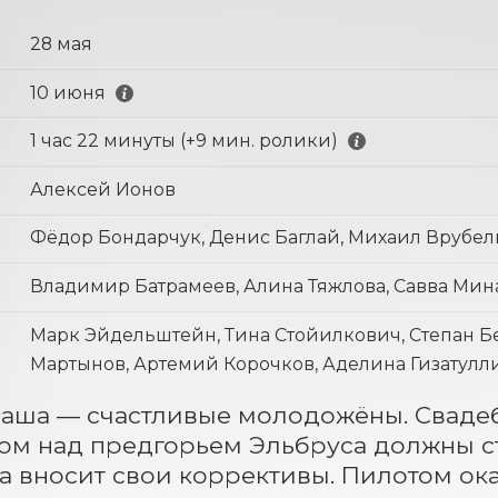
28 мая
10 июня
1 час 22 минуты (+9 мин. ролики)
Алексей Ионов
Фёдор Бондарчук, Денис Баглай, Михаил Врубел
Владимир Батрамеев, Алина Тяжлова, Савва Мин
Марк Эйдельштейн, Тина Стойилкович, Степан Бе
Мартынов, Артемий Корочков, Аделина Гизатулл
аша — счастливые молодожёны. Свадеб
м над предгорьем Эльбруса должны ста
а вносит свои коррективы. Пилотом ок