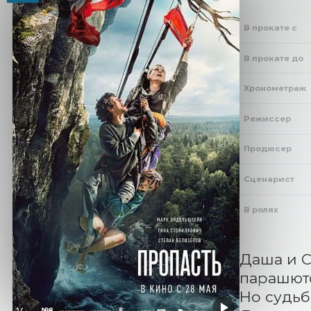
В прокате с
В прокате до
Хронометраж
Режиссер
Продюсер
Сценарист
В ролях
Даша и С
парашюто
Но судьб