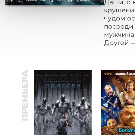
Даши, о 
крушение
чудом ос
посреди 
мужчинам
Другой 
ПРЕМЬЕРА