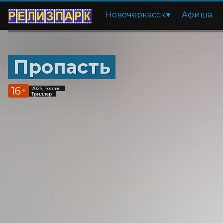
Новочеркасск
Афиша
Пропасть
16
2026, Россия
+
Триллер