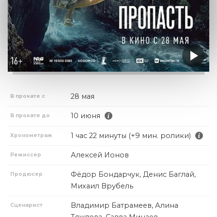
28 мая
В прокате с
10 июня
В прокате до
1 час 22 минуты (+9 мин. ролики)
Хронометраж
Алексей Ионов
Режиссер
Фёдор Бондарчук, Денис Баглай,
Продюсер
Михаил Врубель
Владимир Батрамеев, Алина
Сценарист