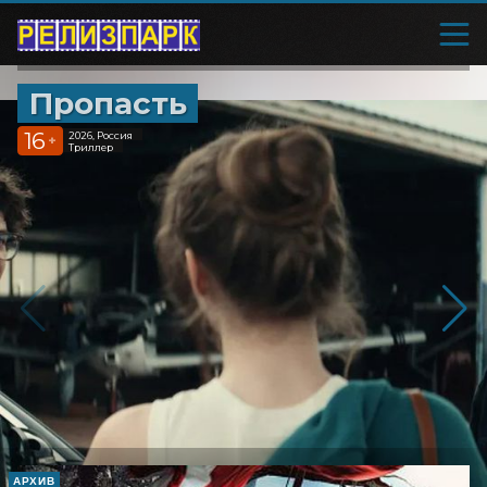
Пропасть
16
2026, Россия
+
Триллер
АРХИВ