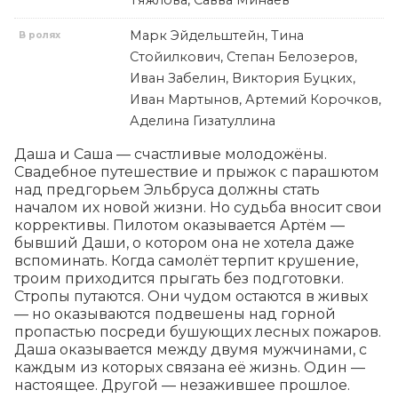
Тяжлова, Савва Минаев
Марк Эйдельштейн, Тина
В ролях
Стойилкович, Степан Белозеров,
Иван Забелин, Виктория Буцких,
Иван Мартынов, Артемий Корочков,
Аделина Гизатуллина
Даша и Саша — счастливые молодожёны. 
Свадебное путешествие и прыжок с парашютом 
над предгорьем Эльбруса должны стать 
началом их новой жизни. Но судьба вносит свои 
коррективы. Пилотом оказывается Артём — 
бывший Даши, о котором она не хотела даже 
вспоминать. Когда самолёт терпит крушение, 
троим приходится прыгать без подготовки. 
Стропы путаются. Они чудом остаются в живых 
— но оказываются подвешены над горной 
пропастью посреди бушующих лесных пожаров. 
Даша оказывается между двумя мужчинами, с 
каждым из которых связана её жизнь. Один — 
настоящее. Другой — незажившее прошлое.