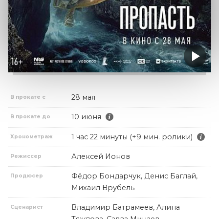
28 мая
В прокате с
10 июня
В прокате до
1 час 22 минуты (+9 мин. ролики)
Хронометраж
Алексей Ионов
Режиссер
Фёдор Бондарчук, Денис Баглай,
Продюсер
Михаил Врубель
Владимир Батрамеев, Алина
Сценарист