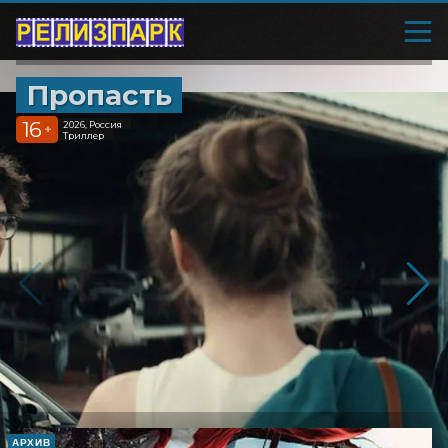
Пропасть
16
2026, Россия
+
Триллер
АРХИВ