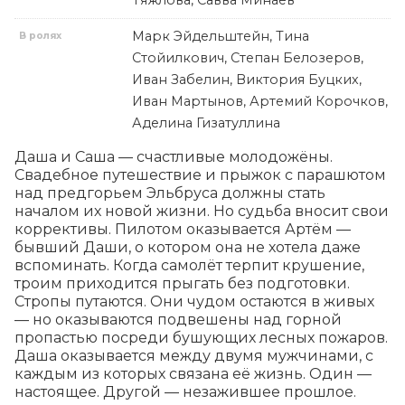
Тяжлова, Савва Минаев
Марк Эйдельштейн, Тина
В ролях
Стойилкович, Степан Белозеров,
Иван Забелин, Виктория Буцких,
Иван Мартынов, Артемий Корочков,
Аделина Гизатуллина
Даша и Саша — счастливые молодожёны. 
Свадебное путешествие и прыжок с парашютом 
над предгорьем Эльбруса должны стать 
началом их новой жизни. Но судьба вносит свои 
коррективы. Пилотом оказывается Артём — 
бывший Даши, о котором она не хотела даже 
вспоминать. Когда самолёт терпит крушение, 
троим приходится прыгать без подготовки. 
Стропы путаются. Они чудом остаются в живых 
— но оказываются подвешены над горной 
пропастью посреди бушующих лесных пожаров. 
Даша оказывается между двумя мужчинами, с 
каждым из которых связана её жизнь. Один — 
настоящее. Другой — незажившее прошлое.