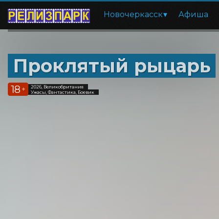
Новочеркасск
Афиша
Проклятый рыцарь
18
2026, Великобритания
+
Ужасы, Фантастика, Боевик