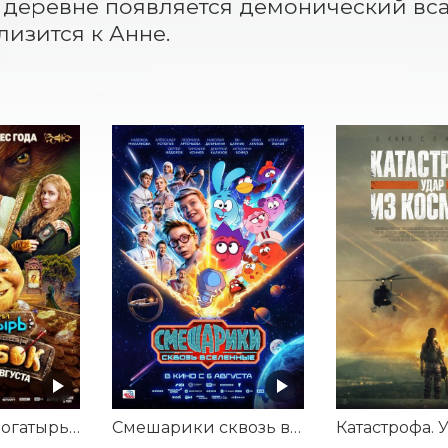
 деревне появляется демонический всад
лизится к Анне.
Последний богатырь. Колобок
Смешарики сквозь вселенные