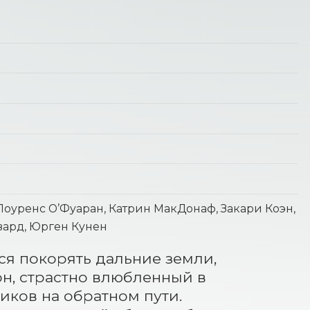
Лоуренс О’Фуаран, Катрин МакДонаф, Закари Коэн,
вард, Юрген Кунен
я покорять дальние земли, 
н, страстно влюбленный в 
иков на обратном пути. 