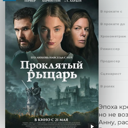
В прокате с
В прокате до
Хронометраж
Режиссер
Продюсер
Сценарист
В ролях
Эпоха кр
но не во
Анну, рас