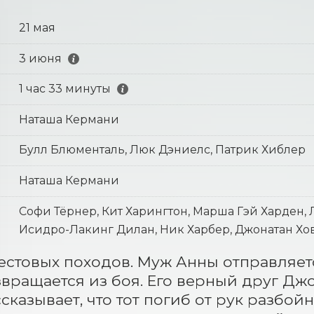
21 мая
3 июня
1 час 33 минуты
Наташа Кермани
Булл Блюменталь, Люк Дэниелс, Патрик Хиблер
Наташа Кермани
Софи Тёрнер, Кит Харингтон, Марша Гэй Харден, 
Исидро-Лакинг Дилан, Ник Харбер, Джонатан Хо
естовых походов. Муж Анны отправляетс
звращается из боя. Его верный друг Джо
сказывает, что тот погиб от рук разбойн