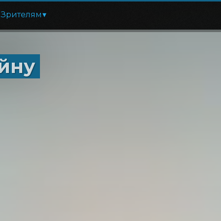
Зрителям
ойну