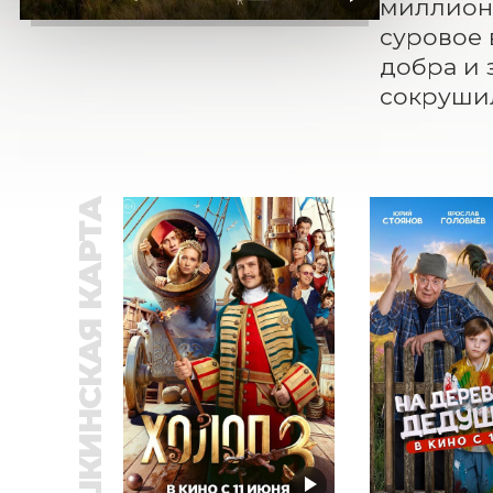
миллионо
суровое 
добра и 
сокрушил
ПУШКИНСКАЯ КАРТА