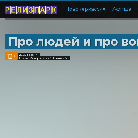
Новочеркасск
Афиша
Про людей и про в
12
2025, Россия
+
Драма, Исторический, Военный