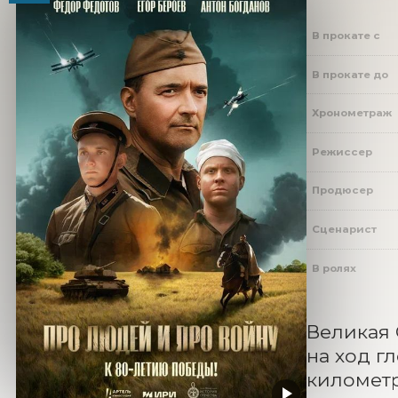
В прокате с
В прокате до
Хронометраж
Режиссер
Продюсер
Сценарист
В ролях
Великая 
на ход г
километр