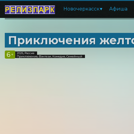
Новочеркасск
Афиша
Приключения желто
6
2026, Россия
+
Приключения, Фэнтези, Комедия, Семейный