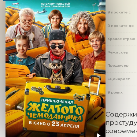
В прокате с
В прокате до
Хронометраж
Режиссер
Продюсер
Сценарист
В ролях
Содержим
простуду 
современ