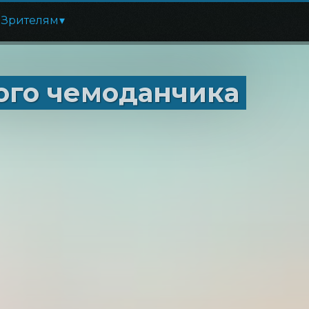
Зрителям
го чемоданчика