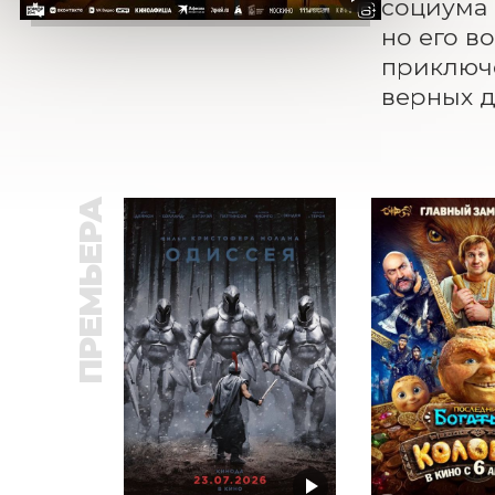
социума 
но его в
приключе
верных д
ПРЕМЬЕРА