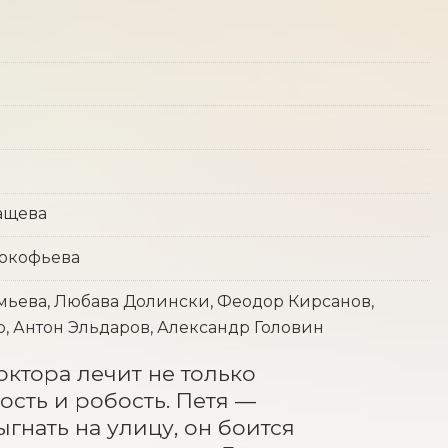
ащева
рокофьева
мьева, Любава Долински, Феодор Кирсанов,
, Антон Эльдаров, Александр Головин
тора лечит не только 
ость и робость. Петя — 
нать на улицу, он боится 