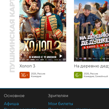
ПУШКИНСКАЯ КАРТА
Холоп 3
16
6
2026, Россия
2026, Россия
+
+
Комедия
Комедия, Семейный
Основное
Зрителям
Афиша
Мои билеты