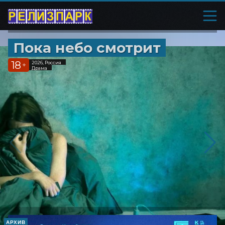
Пока небо смотрит
18
2026, Россия
+
Драма
АРХИВ