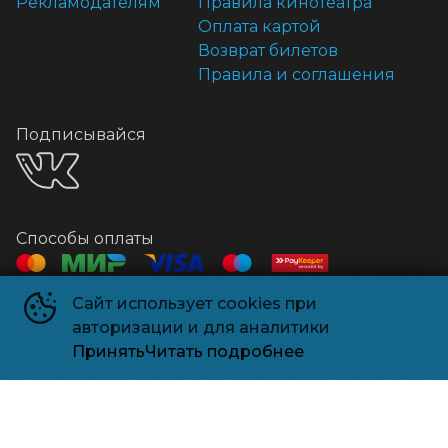
Рекламодателям
Правила кинотеатра
Оплата картой
Возврат билетов
Правила и соглашения
Подписывайся
Способы оплаты
Сайт использует cookies при
Контакты
авторизации и для аналитики
Касса
+7 918 541-18-18
Принять
Читать подробнее
Релизпарк
©
2026
Powered by
p24.app