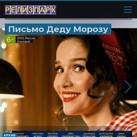
Письмо Деду Морозу
6
2025, Россия
+
Комедия
АРХИВ