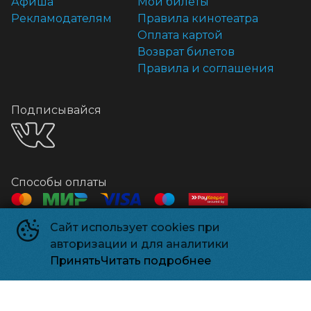
Афиша
Мои билеты
Рекламодателям
Правила кинотеатра
Оплата картой
Возврат билетов
Правила и соглашения
Подписывайся
Способы оплаты
Сайт использует cookies при
Контакты
авторизации и для аналитики
Касса
+7 918 541-18-18
Принять
Читать подробнее
Релизпарк
©
2026
Powered by
p24.app