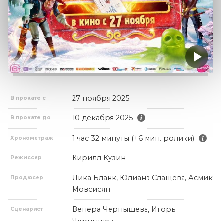
27 ноября 2025
В прокате с
10 декабря 2025
В прокате до
1 час 32 минуты (+6 мин. ролики)
Хронометраж
Кирилл Кузин
Режиссер
Лика Бланк, Юлиана Слащева, Асмик
Продюсер
Мовсисян
Венера Чернышева, Игорь
Сценарист