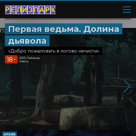
Первая ведьма. Долина
дьявола
«Добро пожаловать в логово нечисти»
18
2025, Тайланд
+
Ужасы
АРХИВ