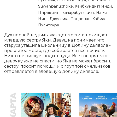
Кугимия, Елилча Капаун, Chermawee
Suwanpanuchoke, Кайбхундитт Яйди,
Пиракрит Пхачарабунякиат, Натча
Нина Джессика Пандован, Хабиас
Пхантхура
Дух первой ведьмы жаждет мести и похищает 
младшую сестру Яки. Девушка понимает, что 
старуха утащила школьницу в Долину дьявола - 
проклятое место, где собирается вся нечисть. 
Никто не рискует ходить туда. Все говорят, что 
девочку уже не спасти, но Яка не может бросить 
сестру, просит помощи и с группой смельчаков 
отправляется в зловещую долину дьявола.