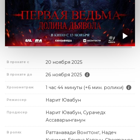
20 ноября 2025
В прокате с
26 ноября 2025
В прокате до
1 час 44 минуты (+6 мин. ролики)
Хронометраж
Нарит Ювабун
Режиссер
Нарит Ювабун, Сурачедх
Продюсер
Ассаварынганун
Раттанавади Вонгтонг, Надеч
В ролях