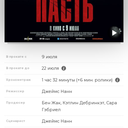
9 июля
В прокате с
22 июля
В прокате до
1 час 32 минуты (+6 мин. ролики)
Хронометраж
Джеймс Нанн
Режиссер
Бен Жак, Кэтлин Дебринкэт, Сара
Продюсер
Гэбриел
Джеймс Нанн
Сценарист