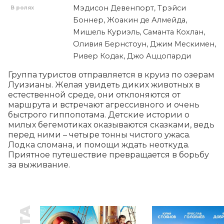
Мэдисон Девенпорт, Трэйси
В ролях
Боннер, Жоакин де Алмейда,
Мишель Куриэль, Саманта Кохлан,
Оливия Бернстоун, Джим Мескимен,
Ривер Кодак, Джо Аццопарди
Группа туристов отправляется в круиз по озерам 
Луизианы. Желая увидеть диких животных в 
естественной среде, они отклоняются от 
маршрута и встречают агрессивного и очень 
быстрого гиппопотама. Детские истории о 
милых бегемотиках оказываются сказками, ведь 
перед ними – четыре тонны чистого ужаса. 
Лодка сломана, и помощи ждать неоткуда. 
Приятное путешествие превращается в борьбу 
за выживание.