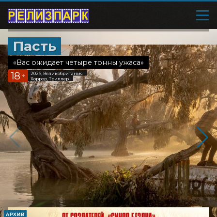
Пасть
«Вас ожидает четыре тонны ужаса»
18
2026, Великобритания
+
Хоррор, Триллер
АРХИВ