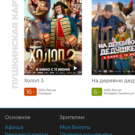
ПУШКИНСКАЯ КАРТА
Холоп 3
16
6
2026, Россия
2026, Россия
+
+
Комедия
Комедия, Семейный
Основное
Зрителям
Афиша
Мои билеты
Рекламодателям
Правила кинотеатра