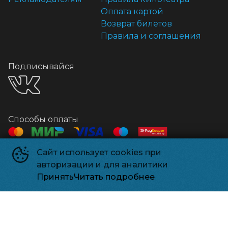
Оплата картой
Возврат билетов
Правила и соглашения
Подписывайся
Способы оплаты
Сайт использует cookies при
Контакты
авторизации и для аналитики
Касса
+7 918 541-18-18
Принять
Читать подробнее
Релизпарк
©
2026
Powered by
p24.app