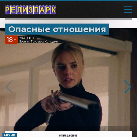
Опасные отношения
18
2026, США
+
Боевик, Триллер, Комедия
АРХИВ