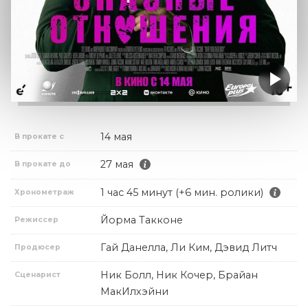
14 мая
В прокате с
27 мая
В прокате до
1 час 45 минут (+6 мин. ролики)
Хронометраж
Йорма Такконе
Режиссер
Гай Данелла, Ли Ким, Дэвид Литч
Продюсер
Ник Болл, Ник Кочер, Брайан
Сценарист
МакИлхэйни