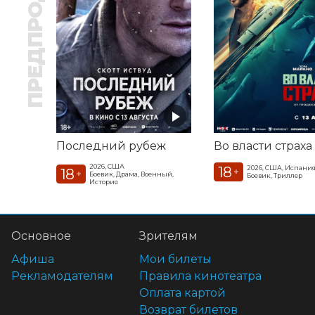
ПРЕДПРОДАЖА
Последний рубеж
Во власти страха
2026, США
18
2026, США, Испани
18
+
+
Боевик, Драма, Военный,
Боевик, Триллер
История
Основное
Зрителям
Афиша
Мои билеты
Рекламодателям
Правила кинотеатра
Оплата картой
Возврат билетов