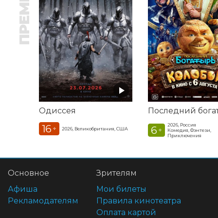
ПРЕМЬЕРА
Одиссея
2026, Россия
16
6
+
2026, Великобритания, США
+
Комедия, Фэнтези,
Приключения
Основное
Зрителям
Афиша
Мои билеты
Рекламодателям
Правила кинотеатра
Оплата картой