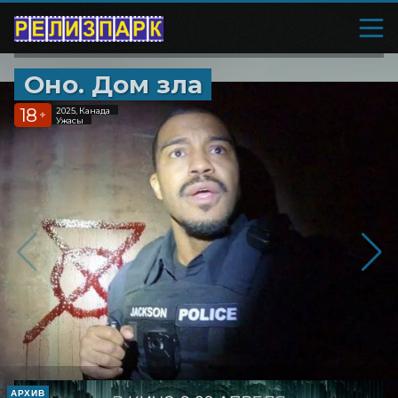
Оно. Дом зла
18
2025, Канада
+
Ужасы
АРХИВ