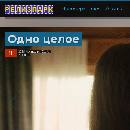
Новочеркасск
Афиша
Одно целое
18
2025, Австралия, США
+
Ужасы