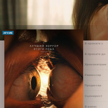
АРХИВ
В прокате с
В прокате до
Хронометраж
Режиссер
Продюсер
Сценарист
В ролях