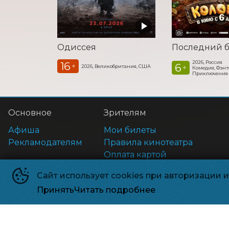
Одиссея
2026, Россия
16
6
+
2026, Великобритания, США
+
Комедия, Фэнт
Приключения
Основное
Зрителям
Афиша
Мои билеты
Рекламодателям
Правила кинотеатра
Оплата картой
Возврат билетов
Сайт использует cookies при авторизации 
Правила и соглашения
Принять
Читать подробнее
Релизпарк
©
2026