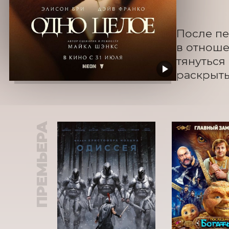
После пе
в отноше
тянуться
раскрыть
ПРЕМЬЕРА