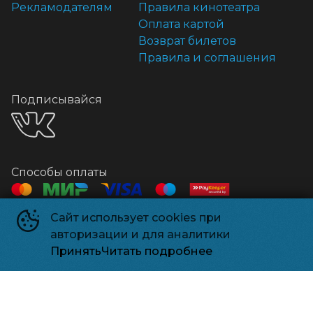
Рекламодателям
Правила кинотеатра
Оплата картой
Возврат билетов
Правила и соглашения
Подписывайся
Способы оплаты
Сайт использует cookies при
Контакты
авторизации и для аналитики
Касса
+7 918 541-18-18
Принять
Читать подробнее
Релизпарк
©
2026
Powered by
p24.app