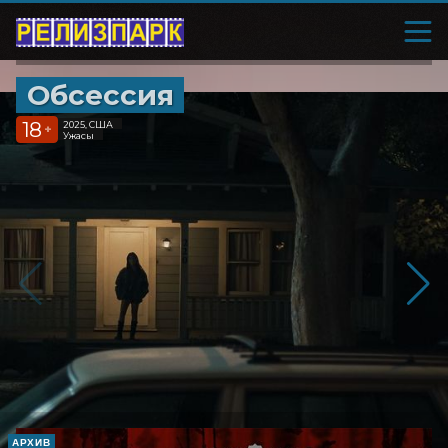
Обсессия
18
2025, США
+
Ужасы
АРХИВ