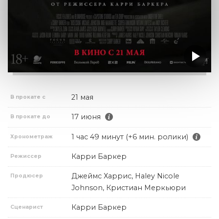
21 мая
В прокате с
17 июня
В прокате до
1 час 49 минут (+6 мин. ролики)
Хронометраж
Карри Баркер
Режиссер
Джеймс Харрис, Haley Nicole
Продюсер
Johnson, Кристиан Меркьюри
Карри Баркер
Сценарист