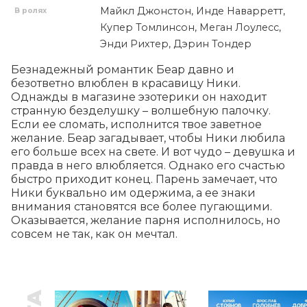
Майкл Джонстон, Инде Наварретт,
В ролях
Купер Томлинсон, Меган Лоулесс,
Энди Рихтер, Дэрин Тондер
Безнадежный романтик Беар давно и 
безответно влюблен в красавицу Ники. 
Однажды в магазине эзотерики он находит 
странную безделушку – волшебную палочку. 
Если ее сломать, исполнится твое заветное 
желание. Беар загадывает, чтобы Ники любила 
его больше всех на свете. И вот чудо – девушка и 
правда в него влюбляется. Однако его счастью 
быстро приходит конец. Парень замечает, что 
Ники буквально им одержима, а ее знаки 
внимания становятся все более пугающими. 
Оказывается, желание парня исполнилось, но 
совсем не так, как он мечтал.