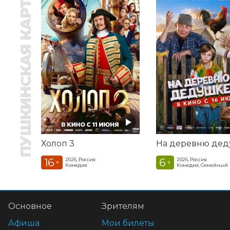
ПУШКИНСКАЯ КАРТА
Холоп 3
16
6
2026, Россия
2026, Россия
+
+
Комедия
Комедия, Семейный
Основное
Зрителям
Афиша
Мои билеты