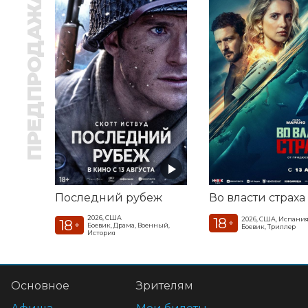
ПРЕДПРОДАЖА
Последний рубеж
Во власти страха
2026, США
18
2026, США, Испани
18
+
+
Боевик, Драма, Военный,
Боевик, Триллер
История
Основное
Зрителям