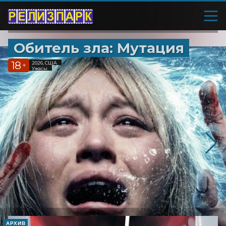
Обитель зла: Мутация
18
2026, США
+
Ужасы
АРХИВ