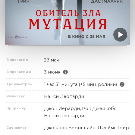
28 мая
В прокате с
3 июня
В прокате до
1 час 31 минута (+5 мин. ролики)
Хронометраж
Нэнси Леопарди
Режиссер
Джон Иерарди, Рок Джейкобс,
Продюсер
Нэнси Леопарди
Джонатан Бернштайн, Джеймс Грир
Сценарист