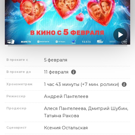
5 февраля
В прокате с
11 февраля
В прокате до
1 час 43 минуты (+7 мин. ролики)
Хронометраж
Андрей Пантелеев
Режиссер
Алеся Пантелеева, Дмитрий Шубин,
Продюсер
Татьяна Ракова
Ксения Остальская
Сценарист