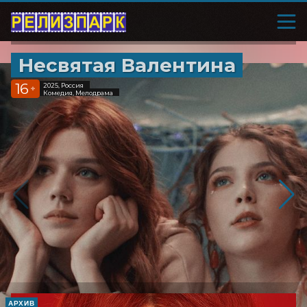
Несвятая Валентина
16
2025, Россия
+
Комедия, Мелодрама
АРХИВ