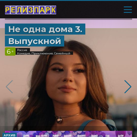
Не одна дома 3.
Выпускной
6
Россия
+
Комедия, Приключения, Семейный
АРХИВ