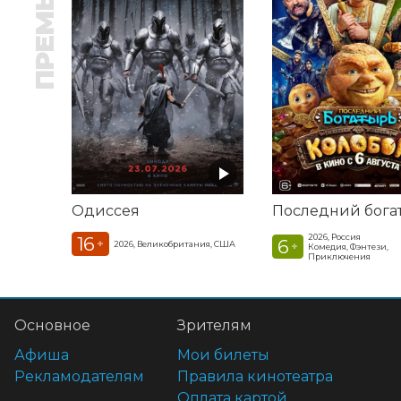
ПРЕМЬЕРА
Одиссея
2026, Россия
16
6
+
2026, Великобритания, США
+
Комедия, Фэнтези,
Приключения
Основное
Зрителям
Афиша
Мои билеты
Рекламодателям
Правила кинотеатра
Оплата картой