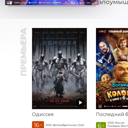
злоумышл
ПРЕМЬЕРА
Одиссея
2026, Россия
16
6
+
2026, Великобритания, США
+
Комедия, Фэнт