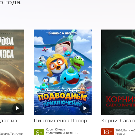
 года.
Катастрофа. Удар из космоса
Пингвинёнок Пороро: Подводные приключения
Корея Южная
18
2026, Велико
6
+
+
Мультфильм, Детский,
Боевик, Триллер
Ужасы