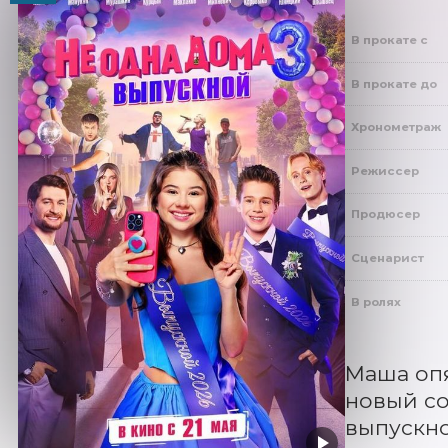
В прокате с
В прокате до
Хронометраж
Режиссер
Продюсер
Сценарист
В ролях
Маша опя
новый со
выпускно