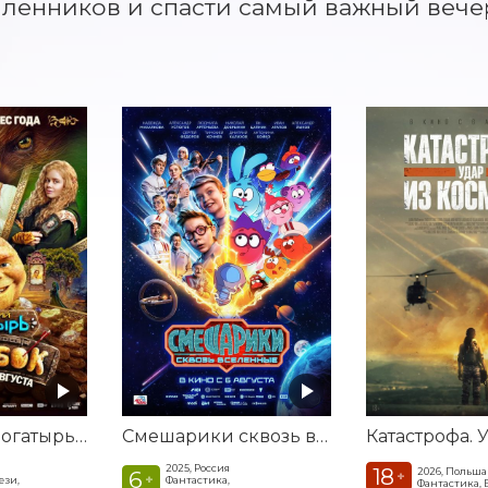
енников и спасти самый важный вечер
Последний богатырь. Колобок
Смешарики сквозь вселенные
2025, Россия
18
2026, Польша
6
+
+
ези,
Фантастика,
Фантастика, 