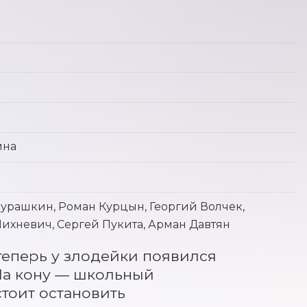
ина
урашкин, Роман Курцын, Георгий Волчек,
ихневич, Сергей Пукита, Арман Давтян
теперь у злодейки появился 
а кону — школьный 
оит остановить 