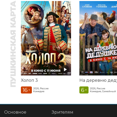
ПУШКИНСКАЯ КАРТА
Холоп 3
16
6
2026, Россия
2026, Россия
+
+
Комедия
Комедия, Семейный
Основное
Зрителям