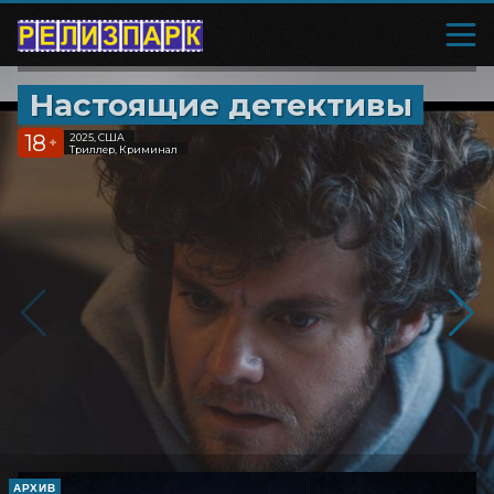
Настоящие детективы
18
2025, США
+
Триллер, Криминал
АРХИВ