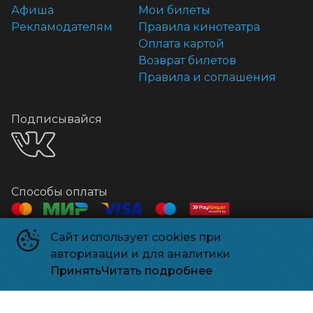
Афиша
Мои билеты
Рекламодателям
Правила кинотеатра
Оплата картой
Возврат билетов
Правила и соглашения
Подписывайся
Способы оплаты
Сайт использует cookies при
Контакты
авторизации и для аналитики
Касса
+7 918 541-18-18
Принять
Читать подробнее
Релизпарк
©
2026