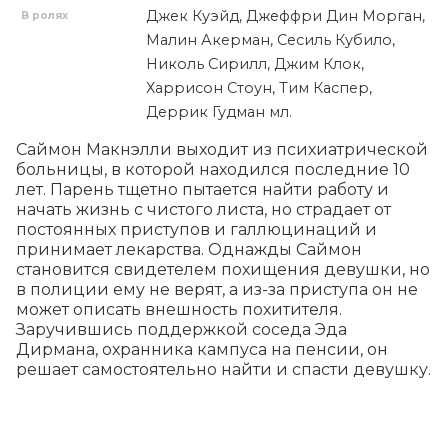
Джек Куэйд, Джеффри Дин Морган,
В ролях
Малин Акерман, Сесиль Кубило,
Николь Сирилл, Джим Клок,
Харрисон Стоун, Тим Каспер,
Деррик Гудман мл.
Саймон Макнэлли выходит из психиатрической 
больницы, в которой находился последние 10 
лет. Парень тщетно пытается найти работу и 
начать жизнь с чистого листа, но страдает от 
постоянных приступов и галлюцинаций и 
принимает лекарства. Однажды Саймон 
становится свидетелем похищения девушки, но 
в полиции ему не верят, а из-за приступа он не 
может описать внешность похитителя. 
Заручившись поддержкой соседа Эда 
Дирмана, охранника кампуса на пенсии, он 
решает самостоятельно найти и спасти девушку.