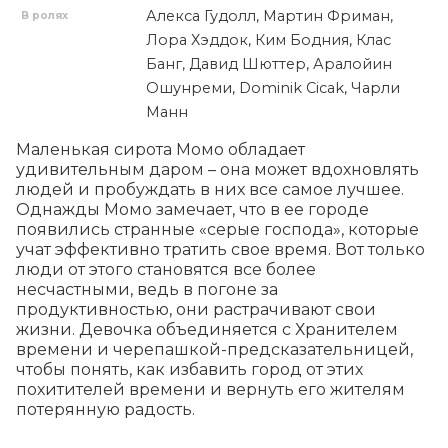
Алекса Гудолл, Мартин Фриман,
В ролях
Лора Хэддок, Ким Бодния, Клас
Банг, Давид Шюттер, Аралойин
Ошунреми, Dominik Cicak, Чарли
Манн
Маленькая сирота Момо обладает 
удивительным даром – она может вдохновлять 
людей и пробуждать в них все самое лучшее. 
Однажды Момо замечает, что в ее городе 
появились странные «серые господа», которые 
учат эффективно тратить свое время. Вот только 
люди от этого становятся все более 
несчастными, ведь в погоне за 
продуктивностью, они растрачивают свои 
жизни. Девочка объединяется с Хранителем 
времени и черепашкой-предсказательницей, 
чтобы понять, как избавить город от этих 
похитителей времени и вернуть его жителям 
потерянную радость.