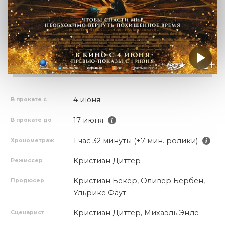
4 июня
В прокате с
17 июня
В прокате до
1 час 32 минуты (+7 мин. ролики)
Хронометраж
Кристиан Диттер
Режиссер
Кристиан Бекер, Оливер Бербен,
Продюсер
Ульрике Фаут
Кристиан Диттер, Михаэль Энде
Сценарист