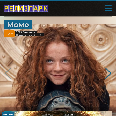
Момо
12
2025, Германия
+
Фэнтези, Семейный
АРХИВ