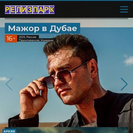
Мажор в Дубае
16
2025, Россия
+
Приключения, Комедия
АРХИВ