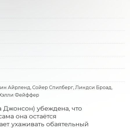
рин Айрленд, Сойер Спилберг, Линдси Броад,
, Хэлли Фейффер
Джонсон) убеждена, что 
ама она остаётся 
ает ухаживать обаятельный 