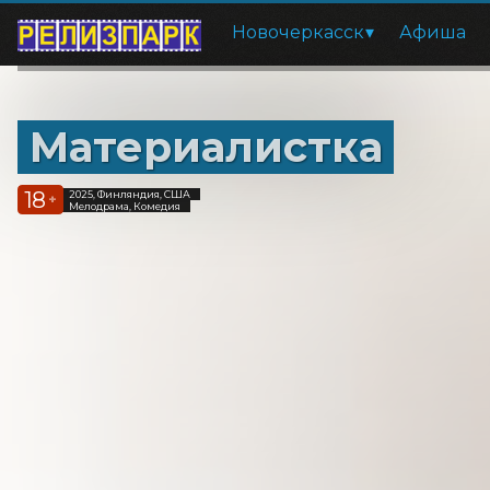
Новочеркасск
Афиша
Материалистка
18
2025, Финляндия, США
+
Мелодрама, Комедия