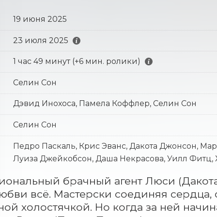
19 июня 2025
23 июля 2025
1 час 49 минут (+6 мин. ролики)
Селин Сон
Дэвид Инохоса, Памела Коффлер, Селин Сон
Селин Сон
Педро Паскаль, Крис Эванс, Дакота Джонсон, Ма
Луиза Джейкобсон, Даша Некрасова, Уилл Фитц
ональный брачный агент Люси (Дакота 
любви всё. Мастерски соединяя сердца, с
ой холостячкой. Но когда за ней начин