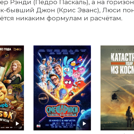
р Рэнди (Педро Паскаль), а на горизон
к-бывший Джон (Крис Эванс), Люси пон
ётся никаким формулам и расчётам.