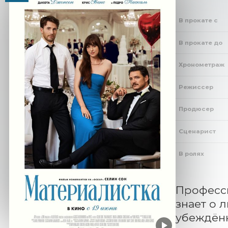
В прокате с
В прокате до
Хронометраж
Режиссер
Продюсер
Сценарист
В ролях
Професси
знает о 
убеждённ