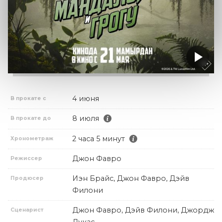
4 июня
В прокате с
8 июля
В прокате до
2 часа 5 минут
Хронометраж
Джон Фавро
Режиссер
Иэн Брайс, Джон Фавро, Дэйв
Продюсер
Филони
Джон Фавро, Дэйв Филони, Джордж
Сценарист