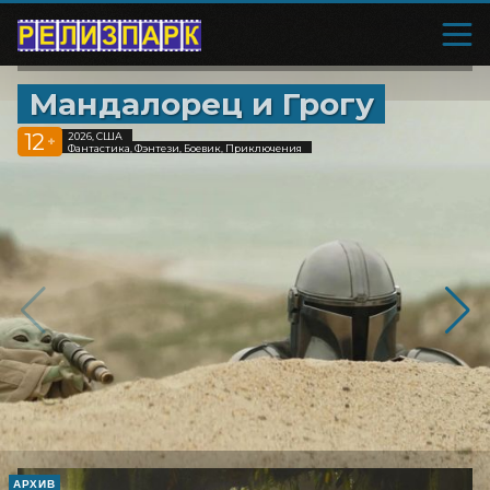
Мандалорец и Грогу
12
2026, США
+
Фантастика, Фэнтези, Боевик, Приключения
АРХИВ