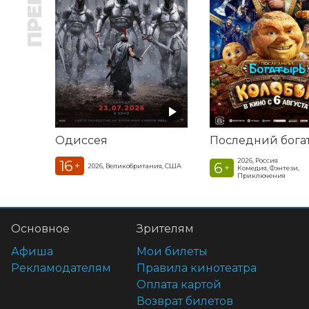
Одиссея
2026, Россия
16
6
+
2026, Великобритания, США
+
Комедия, Фэнтези,
Приключения
Основное
Зрителям
Афиша
Мои билеты
Рекламодателям
Правила кинотеатра
Оплата картой
Возврат билетов