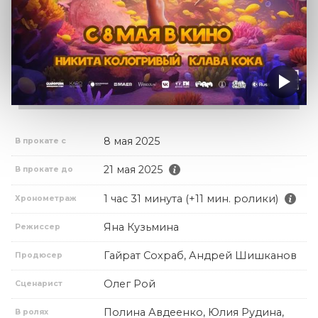
8 мая 2025
В прокате с
21 мая 2025
В прокате до
1 час 31 минута (+11 мин. ролики)
Хронометраж
Яна Кузьмина
Режиссер
Гайрат Сохраб, Андрей Шишканов
Продюсер
Олег Рой
Сценарист
Полина Авдеенко, Юлия Рудина,
В ролях