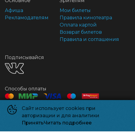
Основное
Зрителям
Афиша
Мои билеты
Рекламодателям
Правила кинотеатра
Оплата картой
Возврат билетов
Правила и соглашения
Подписывайся
Способы оплаты
Сайт использует cookies при
Контакты
авторизации и для аналитики
Касса
+7 918 541-18-18
Принять
Читать подробнее