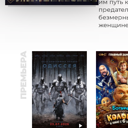
им путь 
предател
безмерны
женщине,
ПРЕМЬЕРА