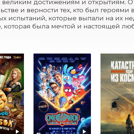
к великим достижениям и открытиям. О п
ьстве и верности тех, кто был героями в
х испытаний, которые выпали на их нед
 которая была мечтой и настоящей люб