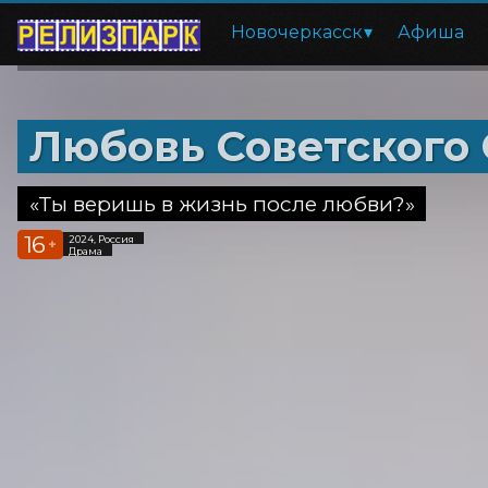
Новочеркасск
Афиша
Любовь Советского
«Ты веришь в жизнь после любви?»
16
2024, Россия
+
Драма