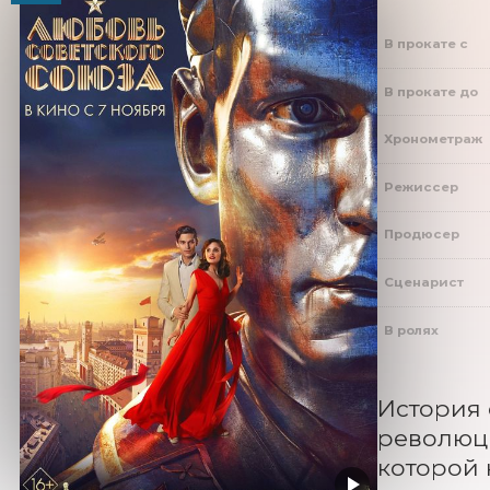
В прокате с
В прокате до
Хронометраж
Режиссер
Продюсер
Сценарист
В ролях
История 
революци
которой 