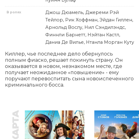
Куинн Вульф
Джош Дюамель, Джереми Рэй
В ролях
Тейлор, Рик Хоффман, Эйдан Гиллен,
Арнольд Вослу, Нил Сэндилэндс,
Финнли Барнетт, Нэйтан Кастл,
Даниа Де Вилье, Нтанла Морган Куту
Киллер, чье последнее дело обернулось 
полным фиаско, решает покинуть страну. Он 
оказывается в новом, незнакомом месте, где 
получает неожиданное «повышение» - ему 
поручают перевоспитать сына новоиспеченного 
криминального босса.