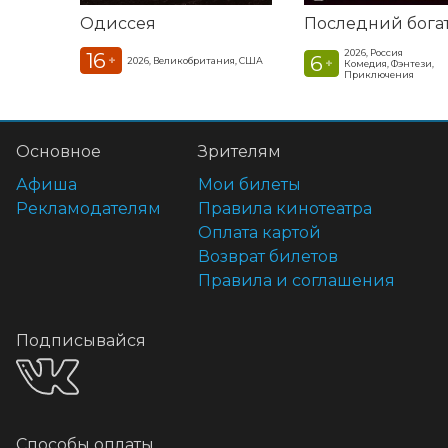
Одиссея
2026, Россия
16
6
+
2026, Великобритания, США
+
Комедия, Фэнтези,
Приключения
Основное
Зрителям
Афиша
Мои билеты
Рекламодателям
Правила кинотеатра
Оплата картой
Возврат билетов
Правила и соглашения
Подписывайся
Способы оплаты