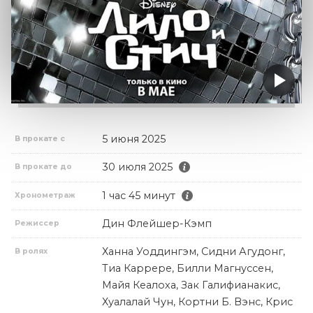
5 июня 2025
В прокате с
30 июля 2025
В прокате до
1 час 45 минут
Хронометраж
Дин Флейшер-Кэмп
Режиссер
Ханна Уоддингэм, Сидни Агудонг,
В ролях
Тиа Каррере, Билли Магнуссен,
Майя Кеалоха, Зак Галифианакис,
Хуалалай Чун, Кортни Б. Вэнс, Крис