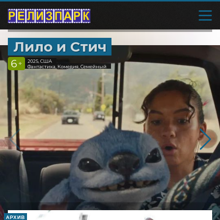
Лило и Стич
6
2025, США
+
Фантастика, Комедия, Семейный
АРХИВ