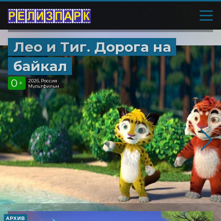
Лео и Тиг. Дорога на
байкал
0
2026, Россия
+
Мультфильм
АРХИВ