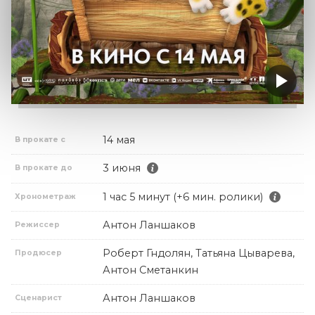
14 мая
В прокате с
3 июня
В прокате до
1 час 5 минут (+6 мин. ролики)
Хронометраж
Антон Ланшаков
Режиссер
Роберт Гндолян, Татьяна Цыварева,
Продюсер
Антон Сметанкин
Антон Ланшаков
Сценарист