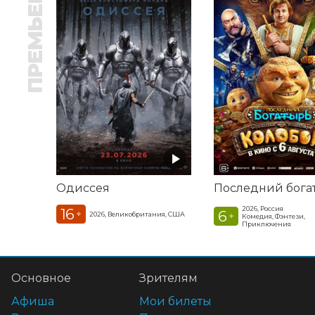
ПРЕМЬЕРА
Одиссея
2026, Россия
16
6
+
2026, Великобритания, США
+
Комедия, Фэнтези,
Приключения
Основное
Зрителям
Афиша
Мои билеты