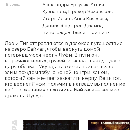
Александра Урсуляк, Агния
В ролях
Кузнецова, Прохор Чеховской,
Игорь Ильин, Анна Киселёва,
Даниил Эльдаров, Диомид
Виноградов, Таисия Тришина
Лео и Тиг отправляются в далёкое путешествие 
на озеро Байкал, чтобы вернуть домой 
потерявшуюся нерпу Луфи. В пути они 
встречают новых друзей: красную панду Джу и 
царя обезьян Укуна, а также сталкиваются со 
злым вождём табуна коней Тенгри-Ханом, 
который сам мечтает захватить нерпу. Ведь тот, 
кто вернёт Луфи, получит в награду выполнение 
любого желания от хозяина Байкала — великого 
дракона Лусуда.