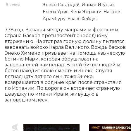
Энеко Сагардой, Ициар Итуньо,
В ролях
Елена Урис, Кепа Эррасти, Нагоре
Арамбуру, Унакс Хейден
778 год. Зажатая между маврами и франками 
Страна Басков противостоит очередному 
вторжению. На этот раз горную долину пытается 
завоевать войско Карла Великого. Вождь басков 
Энеко Химено призывает на помощь языческую 
богиню Мари, которая обрушивает на 
завоевателей камнепад. В этой битве людей и 
богов находит свою смерть и Энеко. Спустя 
пятнадцать лет его сын, тоже Энеко, 
возвращается в родные края после странствия 
по Испании. По дороге он встречает странную 
девушку по имени Ирати, живущую в 
заповедном лесу.