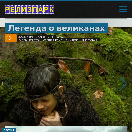
Легенда о великанах
12
2022, Испания, Франция
+
Ужасы, Фэнтези, Боевик, Драма, Приключения, История
АРХИВ