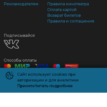
Рекламодателям
Правила кинотеатра
Оплата картой
Возврат билетов
Правила и соглашения
Подписывайся
Способы оплаты
Сайт использует cookies при
Контакты
авторизации и для аналитики
Касса
+7 918 541-18-18
Принять
Читать подробнее
Релизпарк
©
2026
Powered by
p24.app