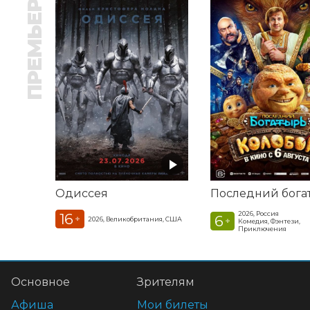
ПРЕМЬЕРА
Одиссея
2026, Россия
16
6
+
2026, Великобритания, США
+
Комедия, Фэнтези,
Приключения
Основное
Зрителям
Афиша
Мои билеты